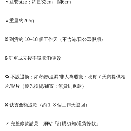
🔹遮套size：約長32cm，闊6cm

🔹重量約265g 

⏳ 到貨約 10–18 個工作天（不含港/日公眾假期）

🔒 訂單成立後不設取消/更改

🔁 不設退換；如寄錯/遺漏/非人為瑕疵：收貨 7 天內提供相
片/影片（優先換貨/補寄；無貨則退款）

❌ 缺貨全額退款（約 1–8 個工作天退回）

📌 完整條款請見：網站「訂購須知/退貨條款」