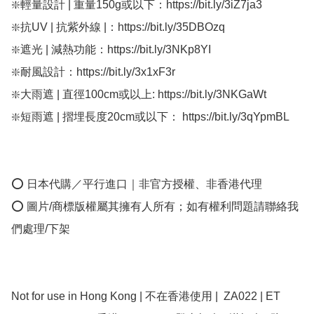
❇️輕量設計 | 重量150g或以下：https://bit.ly/3iZ7ja3

❇️抗UV | 抗紫外線 |：https://bit.ly/35DBOzq

❇️遮光 | 減熱功能：https://bit.ly/3NKp8YI

❇️耐風設計：https://bit.ly/3x1xF3r

❇️大雨遮 | 直徑100cm或以上: https://bit.ly/3NKGaWt

❇️短雨遮 | 摺埋長度20cm或以下： https://bit.ly/3qYpmBL

⭕ 日本代購／平行進口｜非官方授權、非香港代理

⭕ 圖片/商標版權屬其擁有人所有；如有權利問題請聯絡我
們處理/下架

Not for use in Hong Kong | 不在香港使用 |  ZA022 | ET 