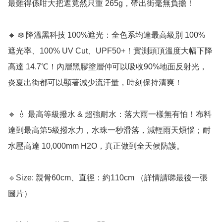
最難得係咁大把遮竟然只重 265g，帶出街毫無負擔！

🔹 ❄️ 降溫黑科技 100%遮光：全色系均達最高級別 100% 
遮光率、100% UV Cut、UPF50+！實測頭頂溫度大幅下降
高達 14.7℃！內層黑膠塗層仲可以吸收90%地面反射光，
炎夏出街都可以顯著減少流汗量，時刻保持清爽！

🔹 💧 最高等級撥水 & 超強耐水：落大雨一樣無有怕！布料
達到最高第5級撥水力，水珠一秒滑落，減輕雨天煩惱；耐
水壓高達 10,000mm H2O，真正做到全天候防護。

🔹Size: 親骨60cm、直徑：約110cm （詳情請睇最後一張
圖片）
