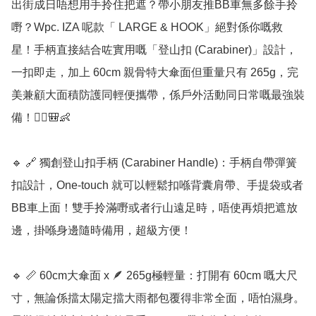
出街成日唔想用手拎住把遮？帶小朋友推BB車無多餘手拎
嘢？Wpc. IZA 呢款「 LARGE & HOOK」絕對係你嘅救
星！手柄直接結合咗實用嘅「登山扣 (Carabiner)」設計，
一扣即走，加上 60cm 親骨特大傘面但重量只有 265g，完
美兼顧大面積防護同輕便攜帶，係戶外活動同日常嘅最強裝
備！🧗‍♂️🎒👶

🔹 🔗 獨創登山扣手柄 (Carabiner Handle)：手柄自帶彈簧
扣設計，One-touch 就可以輕鬆扣喺背囊肩帶、手提袋或者
BB車上面！雙手拎滿嘢或者行山遠足時，唔使再煩把遮放
邊，掛喺身邊隨時備用，超級方便！

🔹 📏 60cm大傘面 x 🪶 265g極輕量：打開有 60cm 嘅大尺
寸，無論係擋太陽定擋大雨都包覆得非常全面，唔怕濕身。