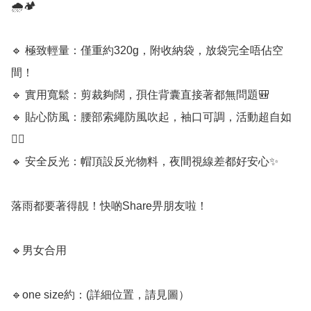
🌧️🏕️

🔹 極致輕量：僅重約320g，附收納袋，放袋完全唔佔空
間！

🔹 實用寬鬆：剪裁夠闊，孭住背囊直接著都無問題🎒

🔹 貼心防風：腰部索繩防風吹起，袖口可調，活動超自如
🏃‍♀️

🔹 安全反光：帽頂設反光物料，夜間視線差都好安心✨

落雨都要著得靚！快啲Share畀朋友啦！

🔹男女合用

🔹one size約：(詳細位置，請見圖）
