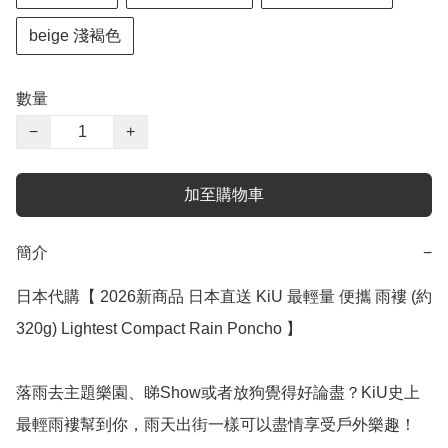
beige 淺褐色
數量
−
+
加至購物車
簡介
−
日本代購【 2026新商品 日本直送 KiU 最輕量 便攜 雨褸 (約
320g) Lightest Compact Rain Poncho 】

落雨去主題樂園、睇Show或者放狗覺得好論盡？KiU史上
最輕雨褸幫到你，雨天出街一樣可以盡情享受戶外樂趣！