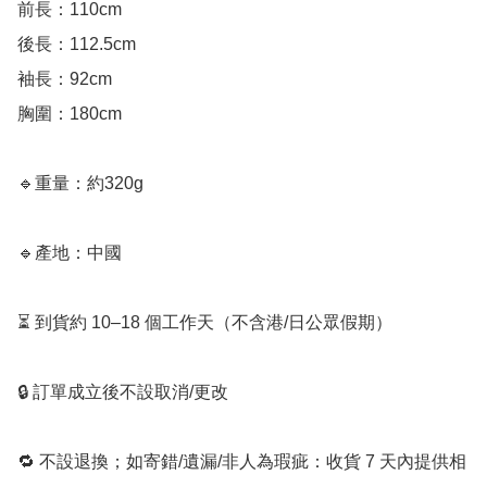
前長：110cm

後長：112.5cm

袖長：92cm

胸圍：180cm

🔹重量：約320g 

🔹產地：中國

⏳ 到貨約 10–18 個工作天（不含港/日公眾假期）

🔒 訂單成立後不設取消/更改

🔁 不設退換；如寄錯/遺漏/非人為瑕疵：收貨 7 天內提供相