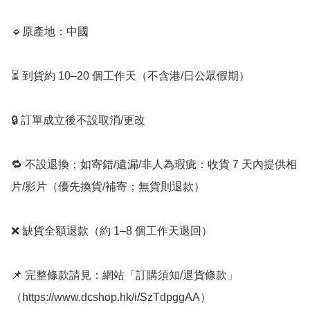
🔹原產地：中國

⏳ 到貨約 10–20 個工作天（不含港/日公眾假期）

🔒 訂單成立後不設取消/更改

🔁 不設退換；如寄錯/遺漏/非人為瑕疵：收貨 7 天內提供相
片/影片（優先換貨/補寄；無貨則退款）

❌ 缺貨全額退款（約 1–8 個工作天退回）

📌 完整條款請見：網站「訂購須知/退貨條款」
（https://www.dcshop.hk/i/SzTdpggAA）
