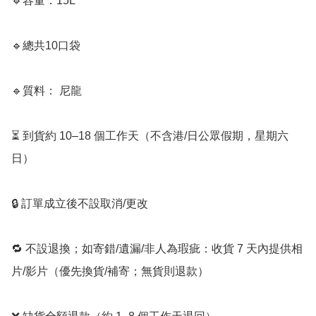
🔹容量：15L

🔹總共10口袋

🔹質料： 尼龍

⏳ 到貨約 10–18 個工作天（不含港/日公眾假期，星期六
日）

🔒 訂單成立後不設取消/更改

🔁 不設退換；如寄錯/遺漏/非人為瑕疵：收貨 7 天內提供相
片/影片（優先換貨/補寄；無貨則退款）
