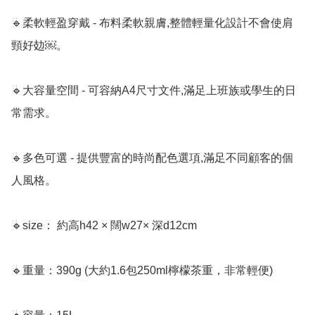
🔹柔軟輕盈穿戴 - 布料柔軟親膚,整體輕量化設計不會使肩
頸好攰￼。

🔹大容量空間 - 可容納A4尺寸文件,滿足上班族或學生的日
常需求。

🔹多色可選 - 提供豐富的時尚配色選項,滿足不同顧客的個
人風格。

🔹size： 約高h42 × 闊w27× 深d12cm

🔹重量：390g (大約1.6包250ml檸檬茶重，非常輕便)
