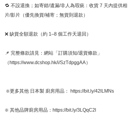
🔁 不設退換；如寄錯/遺漏/非人為瑕疵：收貨 7 天內提供相
片/影片（優先換貨/補寄；無貨則退款）

❌ 缺貨全額退款（約 1–8 個工作天退回）

📌 完整條款請見：網站「訂購須知/退貨條款」
（https://www.dcshop.hk/i/SzTdpggAA）

 ❇️更多其他 日本製 廚房用品： https://bit.ly/42lLMNs

❇️ 其他品牌廚房用品：https://bit.ly/3LQqC2l
