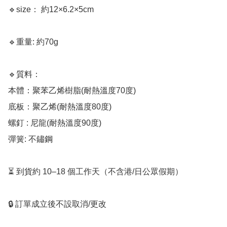
🔹size： 約12×6.2×5cm

🔹重量: 約70g

🔹質料：

本體：聚苯乙烯樹脂(耐熱溫度70度)

底板：聚乙烯(耐熱溫度80度)

螺釘 : 尼龍(耐熱溫度90度)

彈簧: 不鏽鋼

⏳ 到貨約 10–18 個工作天（不含港/日公眾假期）

🔒 訂單成立後不設取消/更改
