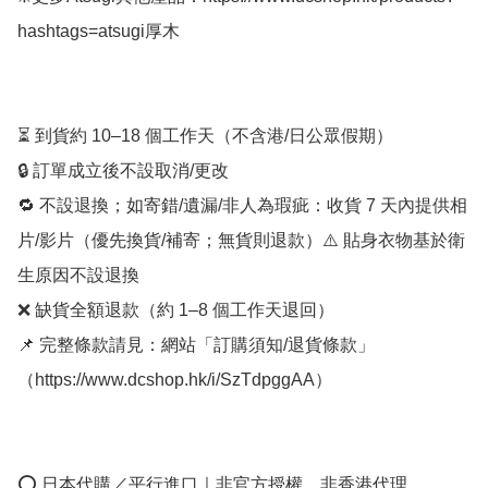
hashtags=atsugi厚木

⏳ 到貨約 10–18 個工作天（不含港/日公眾假期）

🔒 訂單成立後不設取消/更改

🔁 不設退換；如寄錯/遺漏/非人為瑕疵：收貨 7 天內提供相
片/影片（優先換貨/補寄；無貨則退款）⚠️ 貼身衣物基於衛
生原因不設退換

❌ 缺貨全額退款（約 1–8 個工作天退回）

📌 完整條款請見：網站「訂購須知/退貨條款」
（https://www.dcshop.hk/i/SzTdpggAA）

⭕ 日本代購／平行進口｜非官方授權、非香港代理
