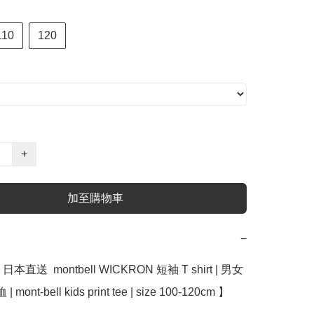
110
120
+
加至購物車
−
直送  montbell WICKRON 短袖 T shirt | 男女
| mont-bell kids print tee | size 100-120cm 】
