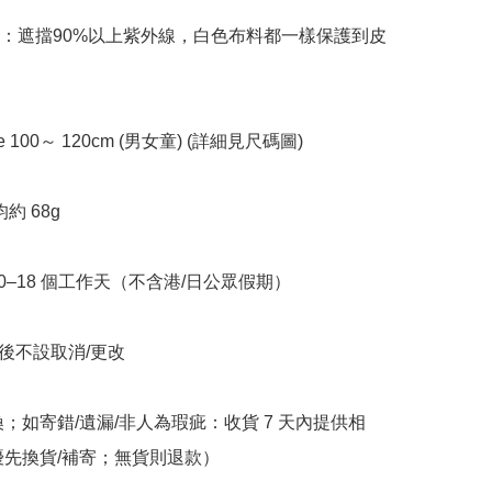
曬：遮擋90%以上紫外線，白色布料都一樣保護到皮
ze 100～ 120cm (男女童) (詳細見尺碼圖)

約 68g

10–18 個工作天（不含港/日公眾假期）

立後不設取消/更改

換；如寄錯/遺漏/非人為瑕疵：收貨 7 天內提供相
優先換貨/補寄；無貨則退款）
