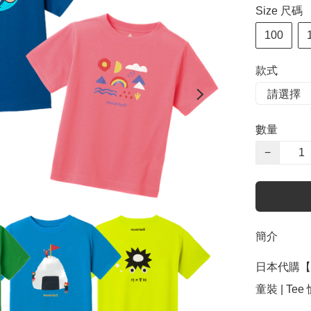
Size 尺碼
100
款式
數量
−
簡介
日本代購【 日本
童裝 | Tee 恤 