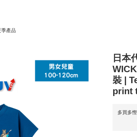
春夏季產品
日本代
WICK
裝 | T
print
多買多慳