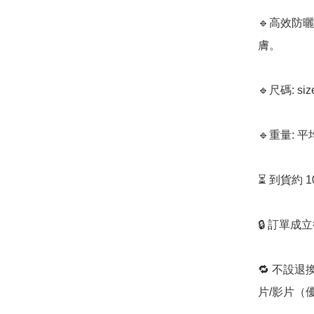
🔹高效防
膚。

🔹尺碼: si
🔹重量: 平均
⏳ 到貨約 
🔒 訂單成
🔁 不設退
片/影片（