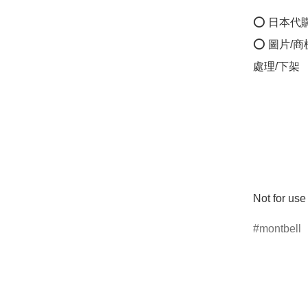
⭕ 日本代
⭕ 圖片/
處理/下架

montbell