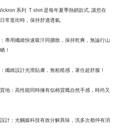
l Wickron 系列  T shirt 是每年夏季熱銷款式, 讓您在
日常逛街時，保持舒適透氣. 

爽：專用纖維快速吸汗同擴散，保持乾爽，無論行山
晒！

適：纖維設計光滑貼膚，無粗糙感，著住超舒服！

感質地：高性能同時擁有似棉質嘅自然手感，時尚又
味設計：光觸媒科技有效分解異味，洗多次都仲有消