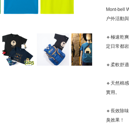
Mont-bel
户外活動與
🔹極速乾
定日常都岩
🔹柔軟舒
🔹天然棉
實用。

🔹長效除
臭效果！
