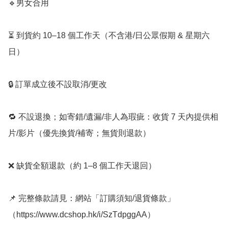
🔹男女合用

⏳ 到貨約 10–18 個工作天（不含港/日公眾假期 & 星期六
日）

🔒 訂單成立後不設取消/更改

🔁 不設退換；如寄錯/遺漏/非人為瑕疵：收貨 7 天內提供相
片/影片（優先換貨/補寄；無貨則退款）

❌ 缺貨全額退款（約 1–8 個工作天退回）

📌 完整條款請見：網站「訂購須知/退貨條款」
（https://www.dcshop.hk/i/SzTdpggAA）
