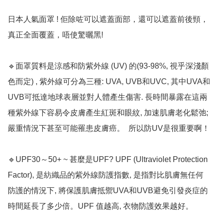
日本人氣面罩 ! 佢除咗可以遮蓋面部，還可以遮蓋前後頸，
真正全面覆蓋，唔使驚曬黑!

🔹面罩質料是涼感和防紫外線 (UV) 的(93-98%, 視乎深淺顏
色而定) , 紫外線可分為三種: UVA, UVB和UVC, 其中UVA和
UVB可抵達地球表層並對人體產生傷害. 長時間暴露在這兩
種紫外線下容易令皮膚產生紅斑和眼紋, 加速肌膚老化鬆弛; 
嚴重情況下甚至可能罹患皮膚癌。  所以防UV是很重要啊！

🔹UPF30～50+ ~ 甚麼是UPF? UPF (Ultraviolet Protection 
Factor), 是紡織品的紫外線防護指數, 是指對比肌膚無任何
防護的情況下, 將保護肌膚抵禦UVA和UVB避免引發炎症的
時間延長了多少倍。UPF 值越高, 衣物防護效果越好。
