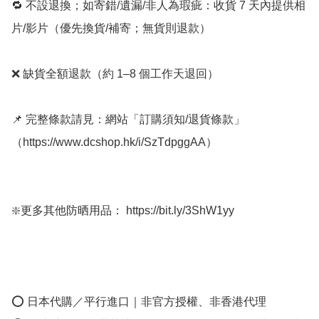
🔁 不設退換；如寄錯/遺漏/非人為瑕疵：收貨 7 天內提供相
片/影片（優先換貨/補寄；無貨則退款）

❌ 缺貨全額退款（約 1–8 個工作天退回）

📌 完整條款請見：網站「訂購須知/退貨條款」
（https://www.dcshop.hk/i/SzTdpggAA）

❇️更多其他防晒用品： https://bit.ly/3ShW1yy

⭕ 日本代購／平行進口｜非官方授權、非香港代理
