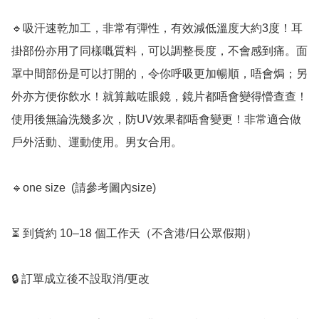
🔹吸汗速乾加工，非常有彈性，有效減低溫度大約3度！耳
掛部份亦用了同樣嘅質料，可以調整長度，不會感到痛。面
罩中間部份是可以打開的，令你呼吸更加暢順，唔會焗；另
外亦方便你飲水！就算戴咗眼鏡，鏡片都唔會變得懵查查！
使用後無論洗幾多次，防UV效果都唔會變更！非常適合做
戶外活動、運動使用。男女合用。

🔹one size  (請參考圖內size)

⏳ 到貨約 10–18 個工作天（不含港/日公眾假期）

🔒 訂單成立後不設取消/更改
