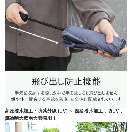
高效撥水加工・抗紫外線 (UV) ～ 四級撥水加工，防UV，
無論晴天或雨天都啱用！