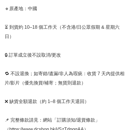
🔹原產地：中國

⏳ 到貨約 10–18 個工作天（不含港/日公眾假期 & 星期六
日）

🔒 訂單成立後不設取消/更改

🔁 不設退換；如寄錯/遺漏/非人為瑕疵：收貨 7 天內提供相
片/影片（優先換貨/補寄；無貨則退款）

❌ 缺貨全額退款（約 1–8 個工作天退回）

📌 完整條款請見：網站「訂購須知/退貨條款」
（https://www.dcshop.hk/i/SzTdpggAA）
