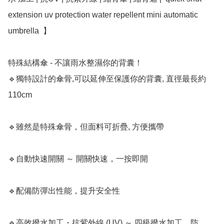
extension uv protection water repellent mini automatic 
umbrella  】﻿

特殊結構傘 - 不讓雨水整濕你的背囊！

🔹獨特設計的傘骨,可以延伸至保護你的背囊, 直徑最長約
110cm

🔹雖然是特殊傘骨，但面料可折疊, 方便攜帶

🔹自動快速開關 ～ 開關快速，一按即開

🔹配備防彈出性能，提升安全性

🔹高效撥水加工・抗紫外線 (UV) ～ 四級撥水加工，防