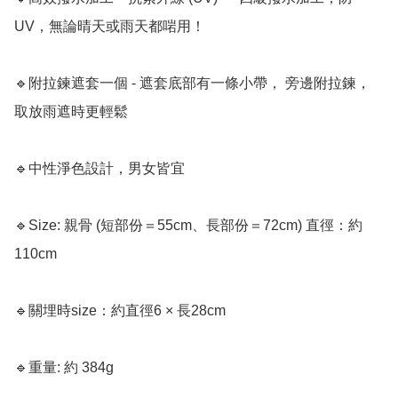
UV，無論晴天或雨天都啱用！

🔹附拉鍊遮套一個 - 遮套底部有一條小帶， 旁邊附拉鍊，
取放雨遮時更輕鬆

🔹中性淨色設計，男女皆宜

🔹Size: 親骨 (短部份＝55cm、長部份＝72cm) 直徑：約
110cm

🔹關埋時size：約直徑6 × 長28cm

🔹重量: 約 384g
