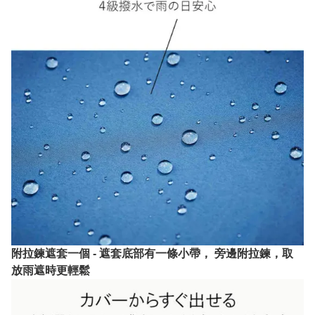
附拉鍊遮套一個 - 遮套底部有一條小帶， 旁邊附拉鍊，取
放雨遮時更輕鬆