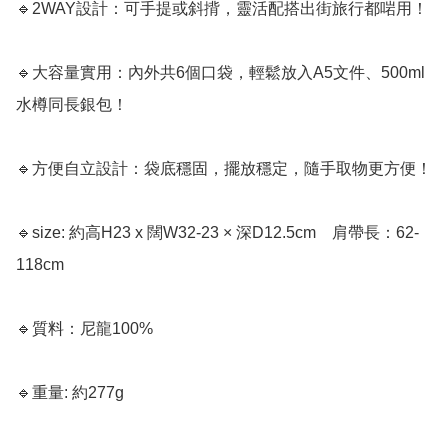
🔹2WAY設計：可手提或斜揹，靈活配搭出街旅行都啱用！

🔹大容量實用：內外共6個口袋，輕鬆放入A5文件、500ml
水樽同長銀包！

🔹方便自立設計：袋底穩固，擺放穩定，隨手取物更方便！

🔹size: 約高H23 x 闊W32-23 × 深D12.5cm　肩帶長：62-
118cm

🔹質料：尼龍100%

🔹重量: 約277g
