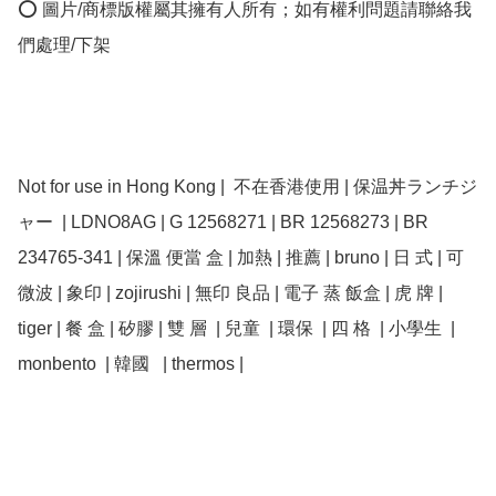
⭕ 圖片/商標版權屬其擁有人所有；如有權利問題請聯絡我
們處理/下架

Not for use in Hong Kong |  不在香港使用 | 保温丼ランチジ
ャー  | LDNO8AG | G 12568271 | BR 12568273 | BR 
234765-341 | 保溫 便當 盒 | 加熱 | 推薦 | bruno | 日 式 | 可 
微波 | 象印 | zojirushi | 無印 良品 | 電子 蒸 飯盒 | 虎 牌 | 
tiger | 餐 盒 | 矽膠 | 雙 層  | 兒童  | 環保  | 四 格  | 小學生  | 
monbento  | 韓國   | thermos | 
