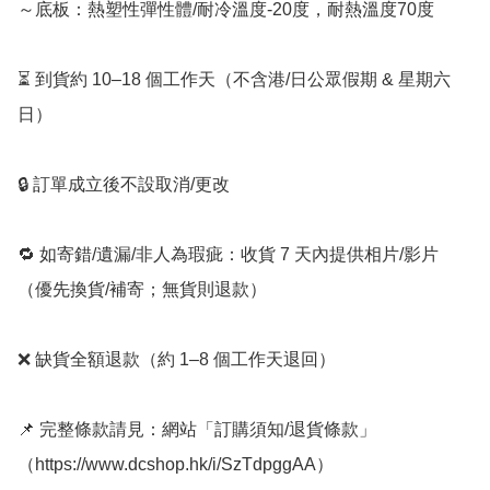
～底板：熱塑性彈性體/耐冷溫度-20度，耐熱溫度70度

⏳ 到貨約 10–18 個工作天（不含港/日公眾假期 & 星期六
日）

🔒 訂單成立後不設取消/更改

🔁 如寄錯/遺漏/非人為瑕疵：收貨 7 天內提供相片/影片
（優先換貨/補寄；無貨則退款）

❌ 缺貨全額退款（約 1–8 個工作天退回）

📌 完整條款請見：網站「訂購須知/退貨條款」
（https://www.dcshop.hk/i/SzTdpggAA）  ﻿
