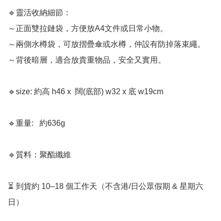
🔹靈活收納細節：

～正面雙拉鏈袋，方便放A4文件或日常小物。

～兩側水樽袋，可放摺疊傘或水樽，仲設有防掉落束繩。

～背後暗層，適合放貴重物品，安全又實用。

🔹size: 約高 h46 x  闊(底部) w32 x 底 w19cm

🔹重量:	約636g

🔹質料：聚酯纖維

⏳ 到貨約 10–18 個工作天（不含港/日公眾假期 & 星期六
日）
