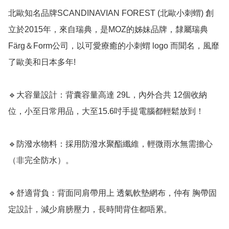
北歐知名品牌SCANDINAVIAN FOREST (北歐小刺蝟) 創
立於2015年，來自瑞典，是MOZ的姊妹品牌，隸屬瑞典
Färg＆Form公司，以可愛療癒的小刺蝟 logo 而聞名，風靡
了歐美和日本多年!

🔹大容量設計：背囊容量高達 29L，內外合共 12個收納
位，小至日常用品，大至15.6吋手提電腦都輕鬆放到！

🔹防潑水物料：採用防潑水聚酯纖維，輕微雨水無需擔心
（非完全防水）。

🔹舒適背負：背面同肩帶用上 透氣軟墊網布，仲有 胸帶固
定設計，減少肩膀壓力，長時間背住都唔累。
