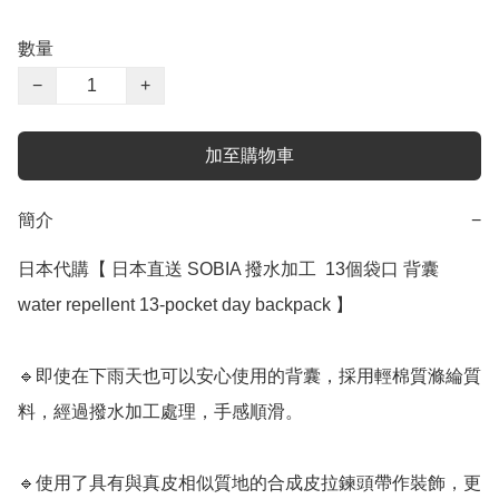
數量
−
+
加至購物車
簡介
−
日本代購【 日本直送 SOBIA 撥水加工  13個袋口 背囊 
water repellent 13-pocket day backpack 】

🔹即使在下雨天也可以安心使用的背囊，採用輕棉質滌綸質
料，經過撥水加工處理，手感順滑。 

🔹使用了具有與真皮相似質地的合成皮拉鍊頭帶作裝飾，更