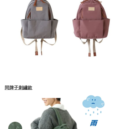
同牌子刺繡款