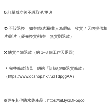
🔒 訂單成立後不設取消/更改

🔁 不設退換；如寄錯/遺漏/非人為瑕疵：收貨 7 天內提供相
片/影片（優先換貨/補寄；無貨則退款）

❌ 缺貨全額退款（約 1–8 個工作天退回）

📌 完整條款請見：網站「訂購須知/退貨條款」
（https://www.dcshop.hk/i/SzTdpggAA）

❇️更多其他防水袋產品：https://bit.ly/3DF5qco
