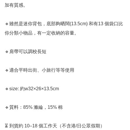
加有質感。

🔹雖然是迷你背包，底部夠晒闊(13.5cm) 和有13 個袋口比
你分類小物品，有一定收納的容量。

🔹肩帶可以調校長短

🔹適合平時出街、小旅行等等使用

🔹size: 約w32×26×13.5cm

🔹質料：85% 滌綸，15% 棉

⏳ 到貨約 10–18 個工作天（不含港/日公眾假期）
