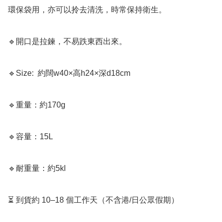
環保袋用，亦可以拎去清洗，時常保持衛生。

🔹開口是拉鍊，不易跌東西出來。

🔹Size:  約闊w40×高h24×深d18cm

🔹重量：約170g

🔹容量：15L

🔹耐重量：約5kl

⏳ 到貨約 10–18 個工作天（不含港/日公眾假期）
