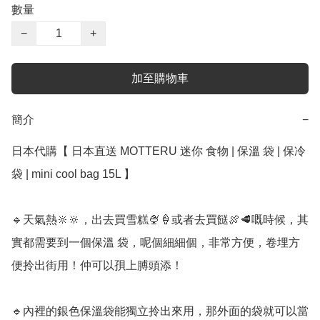
數量
−
+
加至購物車
簡介
−
日本代購【 日本直送 MOTTERU 迷你 食物 | 保溫 袋 | 保冷 
袋 | mini cool bag 15L 】﻿

🔹天氣熱🔆🔆，出去買雪糕🍨🍦或者去買餸🍖🥩嘅時候，其
實都需要到一個保溫 袋，呢個細細個，非常方便，卷埋方
便拎出街用！仲可以孭上膊頭添！

🔹內裡的銀色保溫袋能獨立拎出來用，那外面的袋就可以當