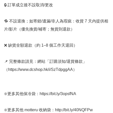
🔒 訂單成立後不設取消/更改

🔁 不設退換；如寄錯/遺漏/非人為瑕疵：收貨 7 天內提供相
片/影片（優先換貨/補寄；無貨則退款）

❌ 缺貨全額退款（約 1–8 個工作天退回）

📌 完整條款請見：網站「訂購須知/退貨條款」
（https://www.dcshop.hk/i/SzTdpggAA）

❇️更多其他保冷袋：https://bit.ly/3opsfNA

❇️更多其他 motteru 收納袋：http://bit.ly/40NQFPw
