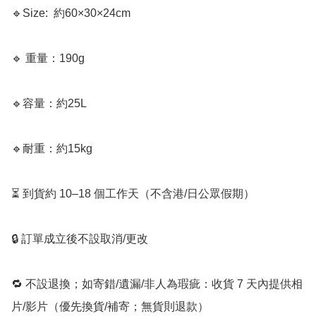
🔹Size:  約60×30×24cm

🔹 重量：190g

🔹容量：約25L

🔹耐重：約15kg

⏳ 到貨約 10–18 個工作天（不含港/日公眾假期）

🔒 訂單成立後不設取消/更改

🔁 不設退換；如寄錯/遺漏/非人為瑕疵：收貨 7 天內提供相
片/影片（優先換貨/補寄；無貨則退款）
