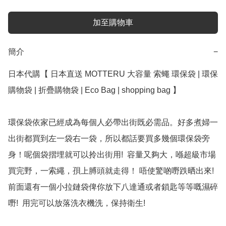
加至購物車
簡介
−
日本代購【 日本直送 MOTTERU 大容量 索蠅 環保袋 | 環保
購物袋 | 折疊購物袋 | Eco Bag | shopping bag 】﻿

環保袋依家已經成為每個人必帶出街既必需品。好多煮婦一
出街都買到左一袋右一袋，所以都話要買多幾個環保袋旁
身！呢個袋摺埋就可以拎出街用!  容量又夠大，喺超級市場
買完野，一索繩，孭上膊頭就走得！ 唔使驚啲嘢跌晒出來!  
前面還有一個小拉鏈袋俾你放下八達通或者鎖匙等等嘅濕碎
嘢!  用完可以放落洗衣機洗，保持衛生!
