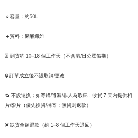
🔹容量：約50L

🔹質料：聚酯纖維

⏳ 到貨約 10–18 個工作天（不含港/日公眾假期）

🔒 訂單成立後不設取消/更改

🔁 不設退換；如寄錯/遺漏/非人為瑕疵：收貨 7 天內提供相
片/影片（優先換貨/補寄；無貨則退款）

❌ 缺貨全額退款（約 1–8 個工作天退回）
