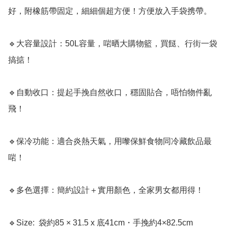
好，附橡筋帶固定，細細個超方便！方便放入手袋携帶。

🔹大容量設計：50L容量，啱晒大購物籃，買餸、行街一袋
搞掂！

🔹自動收口：提起手挽自然收口，穩固貼合，唔怕物件亂
飛！

🔹保冷功能：適合炎熱天氣，用嚟保鮮食物同冷藏飲品最
啱！

🔹多色選擇：簡約設計＋實用顏色，全家男女都用得！

🔹Size:  袋約85 × 31.5 x 底41cm・手挽約4×82.5cm
