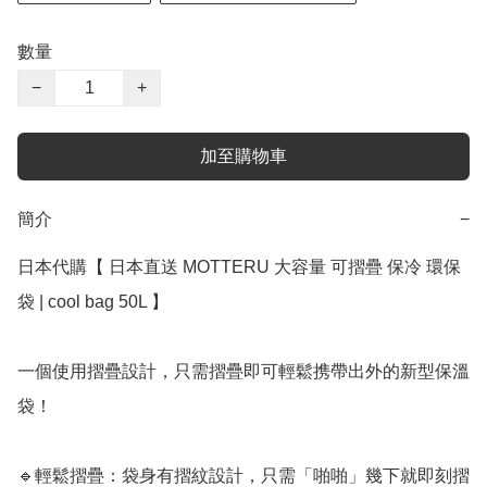
數量
−
+
加至購物車
簡介
−
日本代購【 日本直送 MOTTERU 大容量 可摺疊 保冷 環保
袋 | cool bag 50L 】﻿

一個使用摺疊設計，只需摺疊即可輕鬆携帶出外的新型保溫
袋！

🔹輕鬆摺疊：袋身有摺紋設計，只需「啪啪」幾下就即刻摺