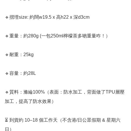
🔹摺埋size: 約闊w19.5 x 高h22 x 深d3cm

🔹重量：約280g (一包250ml檸檬茶多啲重量咋！）

🔹耐重：25kg

🔹容量：約28L

🔹質料：滌綸100%（表面：防水加工，背面做了TPU層壓
加工，提高了防水效果）

⏳ 到貨約 10–18 個工作天（不含港/日公眾假期 & 星期六
日）
