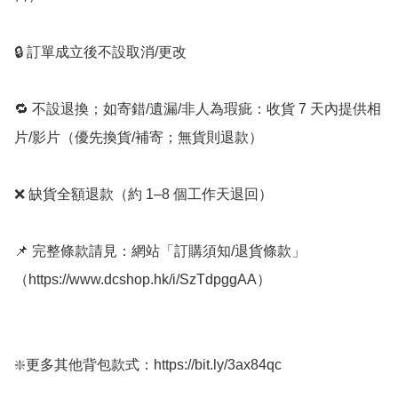
🔒 訂單成立後不設取消/更改

🔁 不設退換；如寄錯/遺漏/非人為瑕疵：收貨 7 天內提供相
片/影片（優先換貨/補寄；無貨則退款）

❌ 缺貨全額退款（約 1–8 個工作天退回）

📌 完整條款請見：網站「訂購須知/退貨條款」
（https://www.dcshop.hk/i/SzTdpggAA）

❇️更多其他背包款式：https://bit.ly/3ax84qc
