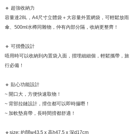
🔹 超強收納力

容量達28L，A4尺寸立體袋＋大容量外置網袋，可輕鬆放雨
傘、500ml水樽同雜物，仲有內部分隔，收納更整齊！

🔹 可摺疊設計

唔用時可以收納到內置袋入面，摺埋細細個，輕鬆攜帶，旅
行必備！

🔹 貼心功能設計

~ 開口大，方便快速取物！

~ 背部拉鏈設計，揹住都可以即時攞嘢！

~ 加軟墊肩帶，長時間揹都舒適！ 

🔹size: 約闊w43.5 x 高h47.5 x 深d17cm
