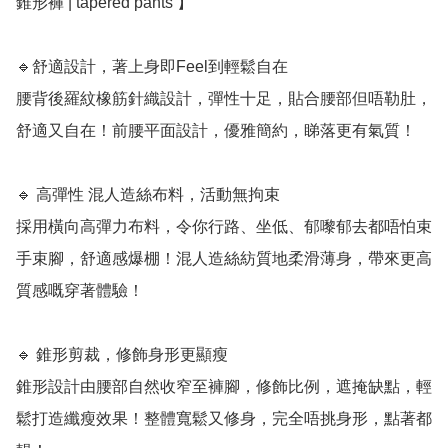
錐形褲 | tapered pants 】

🔹舒適設計，著上身即Feel到輕鬆自在

腰背後羅紋橡筋針織設計，彈性十足，貼合腰部但唔勒肚，
舒適又自在！前腰平面設計，優雅簡約，睇落更有氣質！

🔹 高彈性 混人造絲布料，活動無拘束

採用橫向高彈力布料，令你行路、坐低、郁嚟郁去都唔怕束
手束腳，舒適感爆棚！混人造絲紡質地柔滑薄身，帶來更高
質感嘅穿著體驗！

🔹 錐形剪裁，修飾身形更顯瘦

錐形設計由腰部自然收窄至褲腳，修飾比例，遮掩缺點，輕
鬆打造纖瘦效果！整體寬鬆又修身，完全唔挑身形，點著都