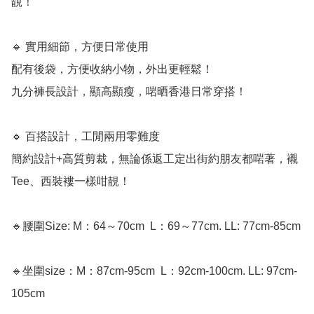
靚！

🔹 實用細節，方便日常使用

配有後袋，方便收納小物，外出更輕鬆！

九分褲長設計，顯高顯瘦，啱晒香港日常穿搭！

🔹 百搭設計，工閒兩用零難度

簡約設計+高質剪裁，無論係返工定出街約朋友都啱著，襯
Tee、西裝褸一樣咁靚！

🔹腰圍Size: M：64～70cm ﻿ L：69～77cm. LL: 77cm-85cm

🔹坐圍size：M：87cm-95cm ﻿ L：92cm-100cm. LL: 97cm-
105cm
