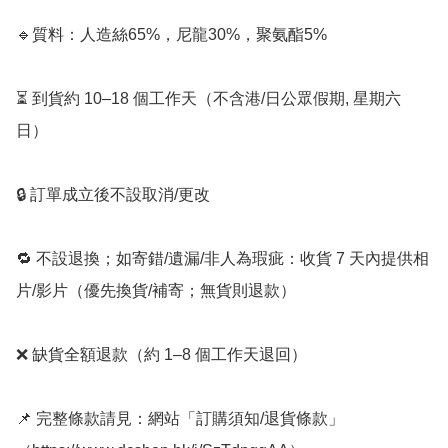
🔹質料：人造絲65%，尼龍30%，聚氨酯5%

⏳ 到貨約 10–18 個工作天（不含港/日公眾假期, 星期六
日）

🔒 訂單成立後不設取消/更改

🔁 不設退換；如寄錯/遺漏/非人為瑕疵：收貨 7 天內提供相
片/影片（優先換貨/補寄；無貨則退款）

❌ 缺貨全額退款（約 1–8 個工作天退回）

📌 完整條款請見：網站「訂購須知/退貨條款」