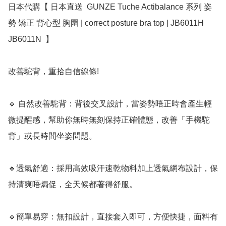
日本代購【 日本直送  GUNZE Tuche Actibalance 系列 姿
勢 矯正 背心型 胸圍 | correct posture bra top | JB6011H 
JB6011N  】 ﻿

改善駝背，重拾自信線條!

🔹 自然改善駝背：背後交叉設計，當姿勢唔正時會產生輕
微提醒感，幫助你無時無刻保持正確體態，改善「手機駝
背」或長時間坐姿問題。  

🔹透氣舒適：採用高效吸汗速乾物料加上透氣網布設計，保
持清爽唔焗促，全天候都著得舒服。  

🔹簡單易穿：無扣設計，直接套入即可，方便快捷，面料有