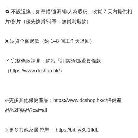
🔁 不設退換；如寄錯/遺漏/非人為瑕疵：收貨 7 天內提供相
片/影片（優先換貨/補寄；無貨則退款）

❌ 缺貨全額退款（約 1–8 個工作天退回）

📌 完整條款請見：網站「訂購須知/退貨條款」
（https://www.dcshop.hk/）

❇️更多其他保健產品：https://www.dcshop.hk/c/保健產
品%2F藥品?cat=all

❇️更多其他家居 拖鞋： https://bit.ly/3U1fIdL
