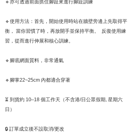
🔹亦可透過前面抓住腳趾來進行腳趾訓練

🔹使用方法：首先，開始使用時站在牆壁旁邊上先取得平
衡， 當你習慣了時，再放開手並保持平衡。  反復使用練
習，從而進行伸展和核心訓練。 

🔹腳底網面質料，非常通氣

🔹腳掌22~25cm 內都適合穿著

⏳ 到貨約 10–18 個工作天（不含港/日公眾假期, 星期六
日）

🔒 訂單成立後不設取消/更改
