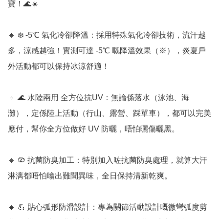
寶！🌊☀️

🔹 ❄️ -5℃ 氣化冷卻降溫：採用特殊氣化冷卻技術，流汗越
多，涼感越強！實測可達 -5℃ 嘅降溫效果（※），炎夏戶
外活動都可以保持冰涼舒適！

🔹 🌊 水陸兩用 全方位抗UV：無論係落水（泳池、海
灘），定係陸上活動（行山、露營、踩單車），都可以完美
應付，幫你全方位做好 UV 防曬，唔怕曬傷曬黑。

🔹 🦠 抗菌防臭加工：特別加入咗抗菌防臭處理，就算大汗
淋漓都唔怕噏出難聞異味，全日保持清新乾爽。

🔹 💪 貼心弧形防滑設計：專為關節活動設計嘅微彎弧度剪