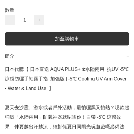
數量
−
+
加至購物車
簡介
−
日本代購【 日本直送 AQUA PLUS+ ❄️水陸兩用  抗UV -5℃ 
涼感防曬手袖露手指  加強版 | -5℃ Cooling UV Arm Cover 
• Water & Land Use  】

夏天去沙灘、游水或者戶外活動，最怕曬黑又怕熱？呢款超
強嘅「水陸兩用」防曬神器就啱晒你！自帶 -5℃ 涼感效
果，仲要越出汗越涼，絕對係夏日同陽光玩遊戲嘅必備法