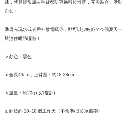
裁，就算經常屈曲手臂都唔容易移位滑落，完美貼合，活動
自如！

準備去玩水或者戶外放電嘅你，點可以少咗佢？今個夏天一
於涼住咁防曬啦！

🔹顏色：黑色

🔹全長43cm，上臂圍：約18-38cm

🔹重量：約20g (以1隻計)

⏳ 到貨約 10–18 個工作天（不含港/日公眾假期）
