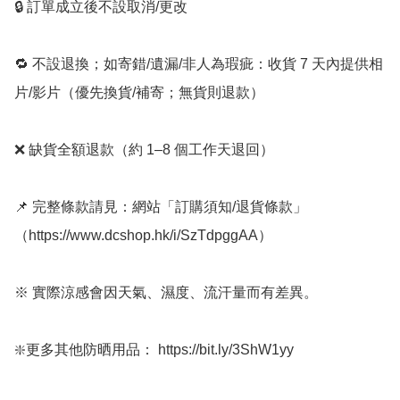
🔒 訂單成立後不設取消/更改

🔁 不設退換；如寄錯/遺漏/非人為瑕疵：收貨 7 天內提供相
片/影片（優先換貨/補寄；無貨則退款）

❌ 缺貨全額退款（約 1–8 個工作天退回）

📌 完整條款請見：網站「訂購須知/退貨條款」
（https://www.dcshop.hk/i/SzTdpggAA）

※ 實際涼感會因天氣、濕度、流汗量而有差異。

❇️更多其他防晒用品： https://bit.ly/3ShW1yy
