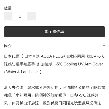
數量
−
+
加至購物車
簡介
−
日本代購【 日本直送 AQUA PLUS+ ❄️水陸兩用  抗UV -5℃ 
涼感防曬手袖露手指  加強版 | -5℃ Cooling UV Arm Cover 
• Water & Land Use  】

夏天去沙灘、游水或者戶外活動，最怕曬黑又怕熱？呢款超
強嘅「水陸兩用」防曬神器就啱晒你！自帶 -5℃ 涼感效
果，仲要越出汗越涼，絕對係夏日同陽光玩遊戲嘅必備法