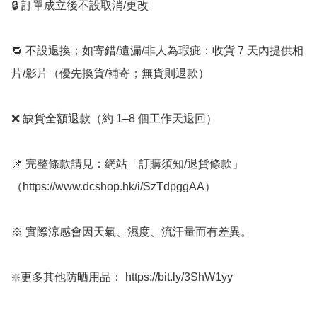
🔒 訂單成立後不設取消/更改

🔁 不設退換；如寄錯/遺漏/非人為瑕疵：收貨 7 天內提供相
片/影片（優先換貨/補寄；無貨則退款）

❌ 缺貨全額退款（約 1–8 個工作天退回）

📌 完整條款請見：網站「訂購須知/退貨條款」
（https://www.dcshop.hk/i/SzTdpggAA）

※ 實際涼感會因天氣、濕度、流汗量而有差異。

❇️更多其他防晒用品： https://bit.ly/3ShW1yy
