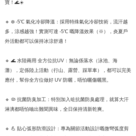
寶！🌊☀️

🔹 ❄️ -5℃ 氣化冷卻降溫：採用特殊氣化冷卻技術，流汗越
多，涼感越強！實測可達 -5℃ 嘅降溫效果（※），炎夏戶
外活動都可以保持冰涼舒適！

🔹 🌊 水陸兩用 全方位抗UV：無論係落水（泳池、海
灘），定係陸上活動（行山、露營、踩單車），都可以完美
應付，幫你全方位做好 UV 防曬，唔怕曬傷曬黑。

🔹 🦠 抗菌防臭加工：特別加入咗抗菌防臭處理，就算大汗
淋漓都唔怕噏出難聞異味，全日保持清新乾爽。

🔹 💪 貼心弧形防滑設計：專為關節活動設計嘅微彎弧度剪