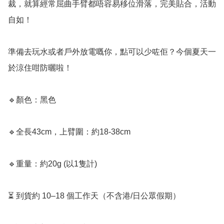
裁，就算經常屈曲手臂都唔容易移位滑落，完美貼合，活動
自如！

準備去玩水或者戶外放電嘅你，點可以少咗佢？今個夏天一
於涼住咁防曬啦！

🔹顏色：黑色

🔹全長43cm，上臂圍：約18-38cm

🔹重量：約20g (以1隻計)

⏳ 到貨約 10–18 個工作天（不含港/日公眾假期）
