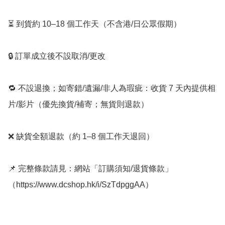
⏳ 到貨約 10–18 個工作天（不含港/日公眾假期）

🔒 訂單成立後不設取消/更改

🔁 不設退換；如寄錯/遺漏/非人為瑕疵：收貨 7 天內提供相
片/影片（優先換貨/補寄；無貨則退款）

❌ 缺貨全額退款（約 1–8 個工作天退回）

📌 完整條款請見：網站「訂購須知/退貨條款」
（https://www.dcshop.hk/i/SzTdpggAA）
