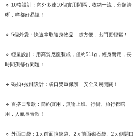
🔹 10格設計：內外多達10個實用間隔，收納一流，分類清
晰，咩都好易搵！

🔹 5個外袋：快速拿取隨身物品，超方便，出門更輕鬆！

🔹 輕量設計：用高質尼龍製成，僅約511g，輕身耐用，長
時間孭都冇問題！

🔹 磁扣+拉鏈設計：袋口雙重保護，安全又易開關！

🔹 百搭日常款：簡約實用，無論上班、行街、旅行都啱
用，人氣長青款！

🔹 外面口袋：1 x 前面拉鍊袋、2 x 前面磁石袋、2 x 側開口