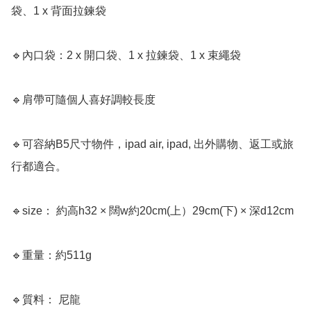
袋、1 x 背面拉鍊袋

🔹內口袋：2 x 開口袋、1 x 拉鍊袋、1 x 束繩袋

🔹肩帶可隨個人喜好調較長度

🔹可容納B5尺寸物件，ipad air, ipad, 出外購物、返工或旅
行都適合。

🔹size： 約高h32 × 闊w約20cm(上）29cm(下) × 深d12cm

🔹重量：約511g

🔹質料： 尼龍
