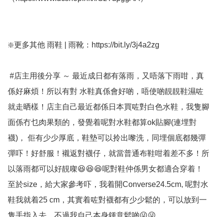
❇️更多其他 雨鞋 | 雨靴：https://bit.ly/3j4a2zg

 #店主用後分享 ～ 最近成日都有落雨，又唔落下雨咁，真
係好麻煩！所以有對 水鞋真係會好啲，唔使啲靚靚鞋濕咗
就走晒樣！店主自己最近都係日本買咗對白色水鞋，我隻腳
面係冇乜肉果類的，發覺着呢對水鞋都算ok貼腳(連埋對
襪)， 佢有少少厚底，鞋墊可以拎出嚟洗，同埋個底都幾彈
彈吓！好舒服！襯返對襪仔，就當普通布鞋咁着差不多！所
以落雨都可以好靚㗎😆😆😆呢對鞋仲係男女都適合穿着！
至於size，給大家參考吓，我着開Converse24.5cm, 呢對水
鞋我就着25 cm，其實着咗對襪都有少少鬆的，可以放到一
隻手指入去，不過我自己本身鍾意鬆啲😜😜
