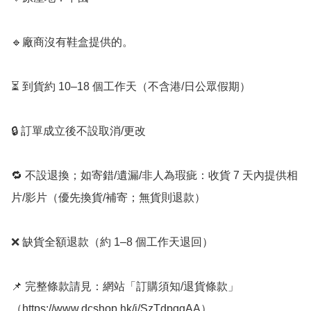
🔹廠商沒有鞋盒提供的。

⏳ 到貨約 10–18 個工作天（不含港/日公眾假期）

🔒 訂單成立後不設取消/更改

🔁 不設退換；如寄錯/遺漏/非人為瑕疵：收貨 7 天內提供相
片/影片（優先換貨/補寄；無貨則退款）

❌ 缺貨全額退款（約 1–8 個工作天退回）

📌 完整條款請見：網站「訂購須知/退貨條款」
（https://www.dcshop.hk/i/SzTdpggAA）
