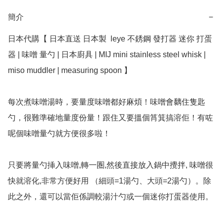
簡介
−
日本代購【 日本直送 日本製  leye 不銹鋼 發打器 迷你 打蛋
器 | 味噌 量勺 | 日本廚具 | MIJ mini stainless steel whisk | 
miso muddler | measuring spoon 】﻿

每次煮味噌湯時，要量度味噌都好麻煩！味噌會黐住隻匙
勺，很難準確地量度份量！跟住又要搵個筲箕搞溶佢！有咗
呢個味噌量勺就方便很多啦！

只要將量勺挿入味噌,轉一圏,然後直接放入鍋中攪拌, 味噌很
快就溶化,非常方便好用 （細頭=1湯勺、大頭=2湯勺）。除
此之外，還可以當佢係調較湯汁勺或一個迷你打蛋器使用。
