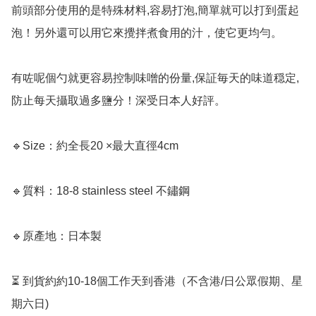
前頭部分使用的是特殊材料,容易打泡,簡單就可以打到蛋起
泡！另外還可以用它來攪拌煮食用的汁，使它更均勻。

有咗呢個勺就更容易控制味噌的份量,保証毎天的味道穏定, 
防止每天攝取過多鹽分！深受日本人好評。

🔹Size：約全長20 ×最大直徑4cm

🔹質料：18-8 stainless steel 不鏽鋼

🔹原產地：日本製

⏳ 到貨約約10-18個工作天到香港（不含港/日公眾假期、星
期六日) 
