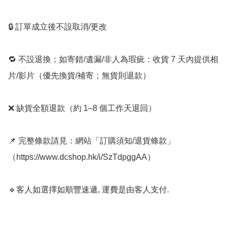
🔒 訂單成立後不設取消/更改

🔁 不設退換；如寄錯/遺漏/非人為瑕疵：收貨 7 天內提供相
片/影片（優先換貨/補寄；無貨則退款）

❌ 缺貨全額退款（約 1–8 個工作天退回）

📌 完整條款請見：網站「訂購須知/退貨條款」
（https://www.dcshop.hk/i/SzTdpggAA）

🔹客人如選擇如順豐速遞, 運費是由客人支付.  
