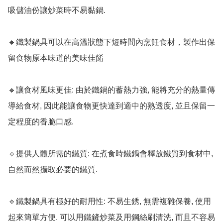
吸儲油份讓炒菜時不易黏鍋.

🔹鐵製鍋具可以在高溫狀態下短時間內烹飪食材，製作出保
留食物原本味道的美味佳餚

🔹讓食材風味更佳: 由於鐵鍋的蓄熱力強, 能將充分的熱量傳
導給食材, 因此能讓食物更快達到適中的熟透度, 並且保留一
定程度的香脆口感. 

🔹提供人體所需的鐵質: 在煮食時鐵鍋會釋放鐵質到食材中, 
自然而然攝取必要的鐵質.

🔹鐵製鍋具有極好的耐用性: 不易生銹, 無需複雜保養, 使用
起來簡單方便. 可以用鐵鏟炒菜及用鋼絲刷清洗, 而且不容易