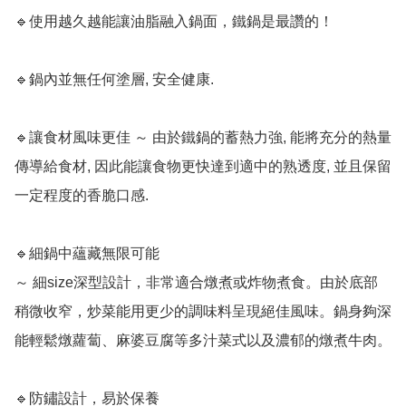
🔹使用越久越能讓油脂融入鍋面，鐵鍋是最讚的！

🔹鍋內並無任何塗層, 安全健康.

🔹讓食材風味更佳 ～ 由於鐵鍋的蓄熱力強, 能將充分的熱量
傳導給食材, 因此能讓食物更快達到適中的熟透度, 並且保留
一定程度的香脆口感. 

🔹細鍋中蘊藏無限可能

～ 細size深型設計，非常適合燉煮或炸物煮食。由於底部
稍微收窄，炒菜能用更少的調味料呈現絕佳風味。鍋身夠深
能輕鬆燉蘿蔔、麻婆豆腐等多汁菜式以及濃郁的燉煮牛肉。

🔹防鏽設計，易於保養
