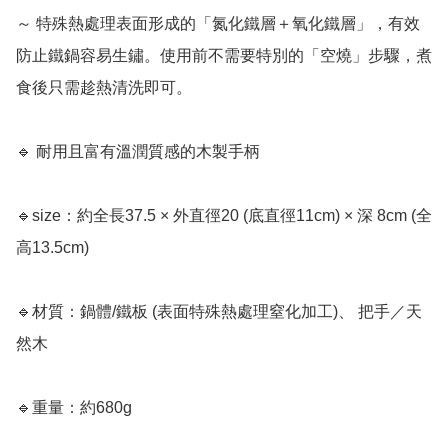
～ 特殊熱處理表面形成的「氮化鐵層＋氧化鐵層」，有效
防止鐵鍋容易生鏽。使用前不需要特別的「空燒」步驟，煮
食後只需趁熱清洗即可。

🔹 耐用且富有溫潤質感的木製手柄

🔹size：約全長37.5 × 外直徑20 (底直徑11cm) × 深 8cm (全
高13.5cm)

🔹材質：鍋體/鐵板 (表面特殊熱處理窒化加工)、 把手／天
然木

🔹重量：約680g
