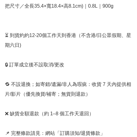
把尺寸／全長35.4×寬18.4×高8.1cm)｜0.8L｜900g

⏳ 到貨約約12-20個工作天到香港（不含港/日公眾假期、星
期六日) 

🔒 訂單成立後不設取消/更改

🔁 不設退換；如寄錯/遺漏/非人為瑕疵：收貨 7 天內提供相
片/影片（優先換貨/補寄；無貨則退款）

❌ 缺貨全額退款（約 1–8 個工作天退回）

📌 完整條款請見：網站「訂購須知/退貨條款」