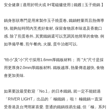
安全健康 | 適用於明火或 IH電磁爐使用 | 鐵鑊 | 玉子燒鍋 】

鍋身形狀專門是用來製作玉子燒蛋卷, 鐵鍋輕量而且熱傳導
快, 能夠短時間內烹煮好食材, 保留食物原本味道及香脆口
感. 除了煎蛋卷外, 其實鐵鍋還可以烹調其他簡單的食物. 例
如準備早餐, 煎午餐肉, 火腿, 蛋牛治都可以.

“特小”及”小”尺寸採用1.6mm厚鐵板材料； 而 ”大”尺寸是採
用更厚身2.0mm厚鐵板材料. 鐵板越厚, 熱量傳道越快, 食物
會更加美味.

如果要說最受歡迎「No.1」的日本鐵鍋, 就一定不能錯過
「RIVER LIGHT」出品的「 極鐵鍋 」啦！ 極鐵鍋一直深
受香港及台灣用家喜愛. 普通的鐵鍋很易生鏽, 但「極」系列