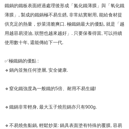
鐵鍋的鐵板表面經過處理後形成「氮化鐵薄膜」與「氧化鐵
薄膜」, 製成的鐵鍋極不易生銹, 非常結實耐用, 能給食材提
供充足的熱量，炒菜清脆爽口. 極鐵鍋最大的優點, 就是「越
用越容易浸油, 狀態也越來越好」. 只要保養得當, 可以持續
使用數十年, 還能傳給下一代. 

✅極鐵鍋的優點 :

🔹鍋內並無任何塗層, 安全健康.

🔹窒化鐵強度為一般鐵的5倍、耐用不易生鏽!

🔹鐵鍋非常輕身, 最大玉子燒煎鍋亦只有900g.

🔹不易燒焦黏鍋, 輕鬆炒菜: 鍋具表面塗有特殊的覆膜, 容易