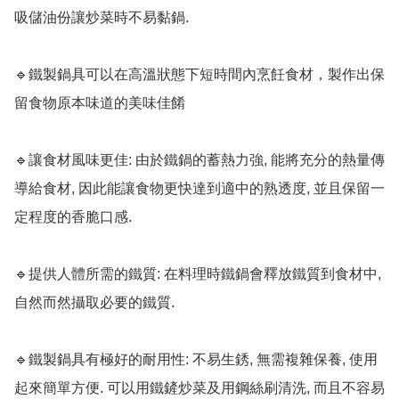
吸儲油份讓炒菜時不易黏鍋.

🔹鐵製鍋具可以在高溫狀態下短時間內烹飪食材，製作出保
留食物原本味道的美味佳餚

🔹讓食材風味更佳: 由於鐵鍋的蓄熱力強, 能將充分的熱量傳
導給食材, 因此能讓食物更快達到適中的熟透度, 並且保留一
定程度的香脆口感. 

🔹提供人體所需的鐵質: 在料理時鐵鍋會釋放鐵質到食材中, 
自然而然攝取必要的鐵質.

🔹鐵製鍋具有極好的耐用性: 不易生銹, 無需複雜保養, 使用
起來簡單方便. 可以用鐵鏟炒菜及用鋼絲刷清洗, 而且不容易