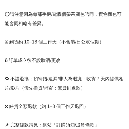
⭕️請注意因為每部手機/電腦個螢幕顯色唔同，實物顏色可
能會同相略有差異。

⏳ 到貨約 10–18 個工作天（不含港/日公眾假期）

🔒 訂單成立後不設取消/更改

🔁 不設退換；如寄錯/遺漏/非人為瑕疵：收貨 7 天內提供相
片/影片（優先換貨/補寄；無貨則退款）

❌ 缺貨全額退款（約 1–8 個工作天退回）

📌 完整條款請見：網站「訂購須知/退貨條款」