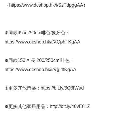
（https://www.dcshop.hk/i/SzTdpggAA） 

❇️同款95 x 250cm啡色/象牙色：
https://www.dcshop.hk/i/XQphFKgAA

❇️同款150 X 長 200/250cm 啡色：
https://www.dcshop.hk/i/VgI4fKgAA

❇️更多其他門簾：https://bit.ly/3Q3lWud

❇️更多其他家居用品：http://bit.ly/40vE81Z
