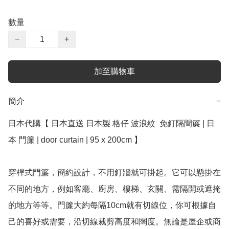
數量
−
+
加至購物車
簡介
−
日本代購【 日本直送 日本製 格仔 波浪紋  免釘隔間簾 | 日
本 門簾 | door curtain | 95 x 200cm 】

穿桿式門簾，簡約設計，不用釘牆就可掛起。它可以懸掛在
不同的地方，例如客廳、廚房、樓梯、玄關、需隔開或遮掩
的地方等等。門簾大約每隔10cm就有切線位，你可根據自
己的喜好或需要，沿切線裁剪高度和闊度。無論是屋企或商