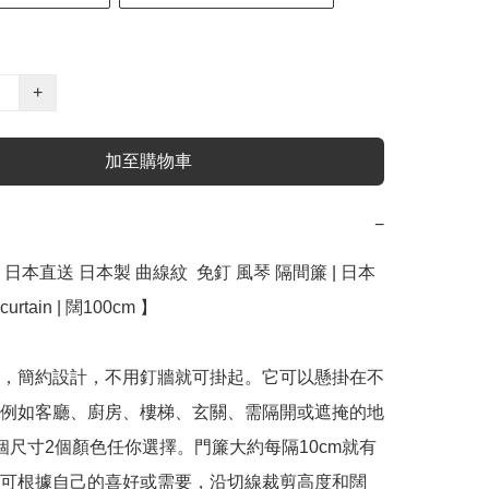
+
加至購物車
−
日本直送 日本製 曲線紋  免釘 風琴 隔間簾 | 日本
curtain | 闊100cm 】

，簡約設計，不用釘牆就可掛起。它可以懸掛在不
例如客廳、廚房、樓梯、玄關、需隔開或遮掩的地
個尺寸2個顏色任你選擇。門簾大約每隔10cm就有
可根據自己的喜好或需要，沿切線裁剪高度和闊