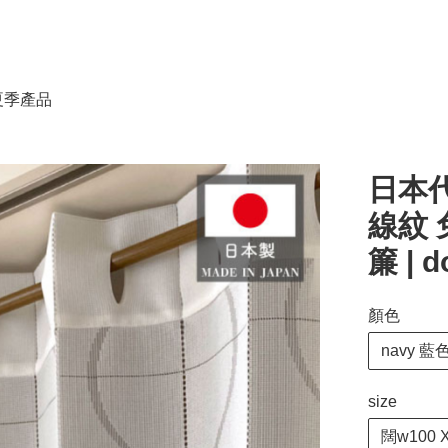
春夏季產品
日本代
線紋 
簾 | d
顏色
navy 藍
size
闊w100 X