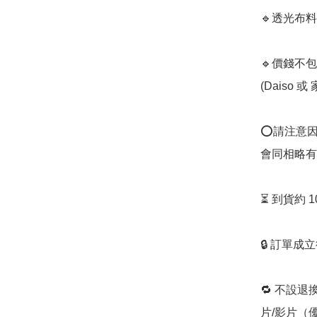
🔹透光布
🔹價錢不包
(Daiso 
⭕️請注意
會同相略有
⏳ 到貨約 
🔒 訂單成
🔁 不設退
片/影片（