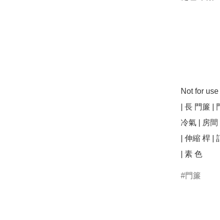
Not for u
| 長 門簾 | 
冷氣 | 房間 
| 伸縮 桿 | 
| 素 色 
門簾