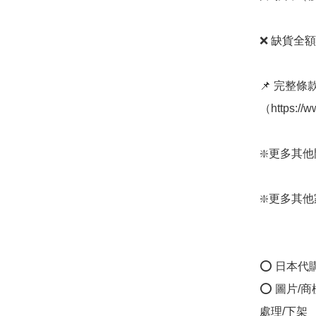
❌ 缺貨全額
📌 完整
（https://w
❇️更多其他門簾：
❇️更多其他家居
⭕ 日本代
⭕ 圖片/
處理/下架
