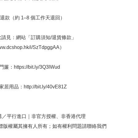
退款（約 1–8 個工作天退回）

條款請見：網站「訂購須知/退貨條款」
ww.dcshop.hk/i/SzTdpggAA） 

https://bit.ly/3Q3lWud

用品：http://bit.ly/40vE81Z

購／平行進口｜非官方授權、非香港代理

商標版權屬其擁有人所有；如有權利問題請聯絡我們