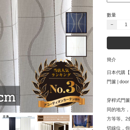
數量
−
簡介
日本代購【 
門簾 | door 
穿桿式門簾
同的地方，
方等等。2
切線位，你