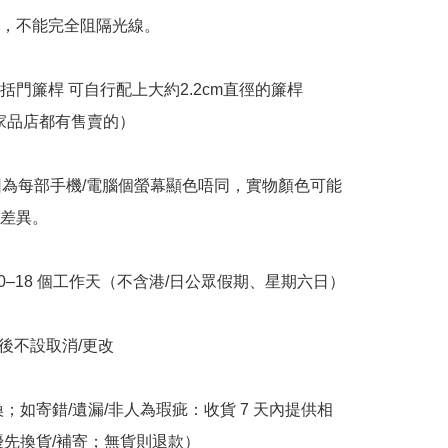
料，不能完全阻隔光線。

括門簾桿 可自行配上大約2.2cm直徑的簾桿 
或 家品店都有售賣的）

因為每部手機/電腦個螢幕顯色唔同，實物顏色可能
差異。

10–18 個工作天（不含港/日公眾假期、星期六日）

立後不設取消/更改

換；如寄錯/遺漏/非人為瑕疵：收貨 7 天內提供相
優先換貨/補寄；無貨則退款）
