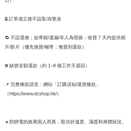
日）

🔒 訂單成立後不設取消/更改

🔁 不設退換；如寄錯/遺漏/非人為瑕疵：收貨 7 天內提供相
片/影片（優先換貨/補寄；無貨則退款）

❌ 缺貨全額退款（約 1–8 個工作天退回）

📌 完整條款請見：網站「訂購須知/退貨條款」
（https://www.dcshop.hk/）

🔸防靜電的效果因人而異，取決於溫度、濕度和身體狀況。
