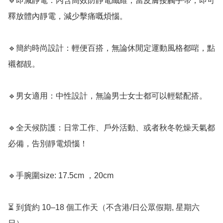
🔹即減靜電：內含高效防靜電纖維，當皮膚接觸手帶，即可
釋放體內靜電，減少擊痛嘅煩惱。

🔹簡約時尚設計：輕便百搭，無論休閒定運動風格都啱，點
襯都靚。

🔹男女適用：中性設計，無論男士女士都可以輕鬆配搭。

🔹全天候防護：日常工作、戶外活動、或者秋冬乾燥天氣都
必備，告別靜電煩惱！

🔹手腕圍size: 17.5cm ，20cm

⏳ 到貨約 10–18 個工作天（不含港/日公眾假期, 星期六