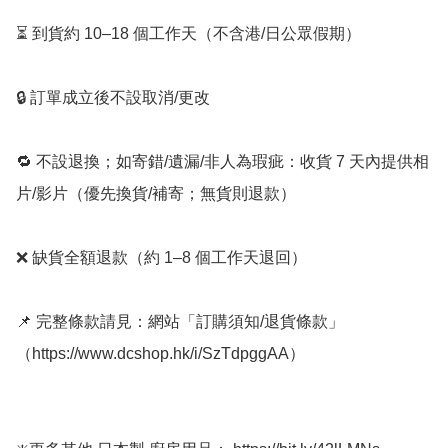
⏳ 到貨約 10–18 個工作天（不含港/日公眾假期）

🔒 訂單成立後不設取消/更改

🔁 不設退換；如寄錯/遺漏/非人為瑕疵：收貨 7 天內提供相
片/影片（優先換貨/補寄；無貨則退款）

❌ 缺貨全額退款（約 1–8 個工作天退回）

📌 完整條款請見：網站「訂購須知/退貨條款」
（https://www.dcshop.hk/i/SzTdpggAA） 
