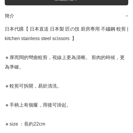
簡介
−
日本代購【 日本直送 日本製 匠の技 廚房專用 不鏽鋼 較剪 | 
kitchen stainless steel scissors  】﻿

🔹厚而闊的彎曲較剪，視線上更為清晰。 剪肉的時候，更
為準確。 

🔹較剪可拆開，易於清洗。

🔹手柄上有個窿，用後可掛起。

🔹size ：長約22cm
