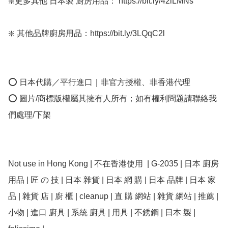
❇️更多其他 日本製 廚房用品： https://bit.ly/42lLMNs

❇️ 其他品牌廚房用品：https://bit.ly/3LQqC2l

⭕ 日本代購／平行進口｜非官方授權、非香港代理

⭕ 圖片/商標版權屬其擁有人所有；如有權利問題請聯絡我
們處理/下架

Not use in Hong Kong | 不在香港使用  | G-2035 | 日本 廚房 
用品 | 匠 の 技 | 日本 雜貨 | 日本 網 購 | 日本 品牌 | 日本 家 
品 | 雜貨 店 | 廚 櫃 | cleanup | 直 購 網站 | 雜貨 網站 | 推薦 | 
小物 | 進口 廚具 | 系統 廚具 | 用具 | 不銹鋼 | 日本 製 | 