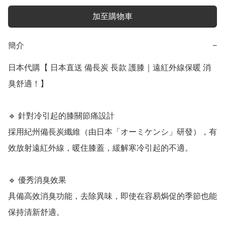
加至購物車
簡介
−
日本代購【 日本直送 備長炭 長款 護膝｜遠紅外線保暖 消
臭舒適！】

🔹 針對冷引起的膝關節痛設計

採用紀州備長炭纖維（由日本「オーミケンシ」研發），有
效放射遠紅外線，暖住膝蓋，緩解寒冷引起的不適。

🔹 優秀消臭效果

具備高效消臭功能，去除異味，即使在容易焗促的季節也能
保持清新舒適。
