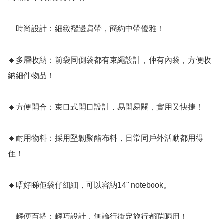
🔹時尚設計：細緻褶邊肩帶，簡約中帶優雅！

🔹多層收納：前袋同側袋都有束繩設計，仲有內袋，方便收
納細件物品！

🔹方便開合：束口式開口設計，易開易關，實用又快捷！

🔹耐用物料：採用堅韌聚酯布料，日常同戶外活動都用得
住！

🔹唔好睇佢袋仔細細，可以容納14" notebook。

🔹輕便百搭：輕巧設計，無論行街定旅行都啱晒用！
