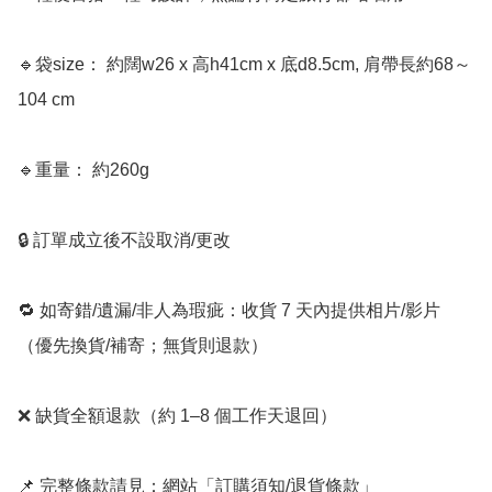
🔹袋size： 約闊w26 x 高h41cm x 底d8.5cm, 肩帶長約68～
104 cm

🔹重量： 約260g

🔒 訂單成立後不設取消/更改

🔁 如寄錯/遺漏/非人為瑕疵：收貨 7 天內提供相片/影片
（優先換貨/補寄；無貨則退款）

❌ 缺貨全額退款（約 1–8 個工作天退回）

📌 完整條款請見：網站「訂購須知/退貨條款」