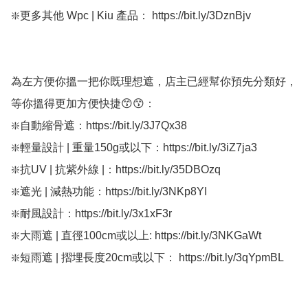
❇️更多其他 Wpc | Kiu 產品： https://bit.ly/3DznBjv

為左方便你搵一把你既理想遮，店主已經幫你預先分類好，
等你搵得更加方便快捷😙😙：

❇️自動縮骨遮：https://bit.ly/3J7Qx38

❇️輕量設計 | 重量150g或以下：https://bit.ly/3iZ7ja3

❇️抗UV | 抗紫外線 |：https://bit.ly/35DBOzq

❇️遮光 | 減熱功能：https://bit.ly/3NKp8YI

❇️耐風設計：https://bit.ly/3x1xF3r

❇️大雨遮 | 直徑100cm或以上: https://bit.ly/3NKGaWt

❇️短雨遮 | 摺埋長度20cm或以下： https://bit.ly/3qYpmBL
