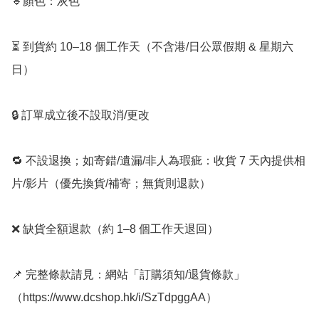
🔹顏色：灰色﻿

﻿⏳ 到貨約 10–18 個工作天（不含港/日公眾假期 & 星期六
日）

🔒 訂單成立後不設取消/更改

🔁 不設退換；如寄錯/遺漏/非人為瑕疵：收貨 7 天內提供相
片/影片（優先換貨/補寄；無貨則退款）

❌ 缺貨全額退款（約 1–8 個工作天退回）

📌 完整條款請見：網站「訂購須知/退貨條款」
（https://www.dcshop.hk/i/SzTdpggAA）
