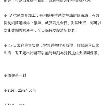
構造，可以自然撐開腳趾，舒緩拇趾外翻帶嚟嘅不適。

🔹 🌿 抗菌防臭加工：特別採用抗菌防臭纖維線編織，有效
抑制細菌喺纖維上繁殖。就算著足全日、對腳出汗，都可以
防止難聞異味產生，全日保持雙腳清新乾爽！

🔹 👟 日常穿著無負擔：當普通襪咁著就得，輕鬆融入日常
生活，返工定出街都可以無時無刻為雙腳提供支撐同保護。

🔹價錢是一對

🔹size：22-24.5cm﻿
