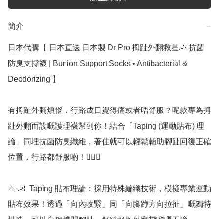
簡介
−
日本代購【﻿ 日本直送 日本製 Dr Pro 拇趾外翻救星🦶 抗菌
防臭支撐襪 | Bunion Support Socks • Antibacterial & 
Deodorizing 】

有拇趾外翻煩惱，行路成日覺得痛或者唔舒服？呢款專為拇
趾外翻而設嘅護理襪幫到你！結合「Taping (運動貼布) 理
論」同埋抗菌防臭纖維，著住就可以輕鬆輔助腳趾回復正確
位置，行路都舒服啲！🚶‍♀️✨

🔹 🦶  Taping 貼布理論：採用特殊編織技術，模擬專業運動
貼布效果！透過「向內收緊」同「向腳踭方向拉扯」嘅獨特