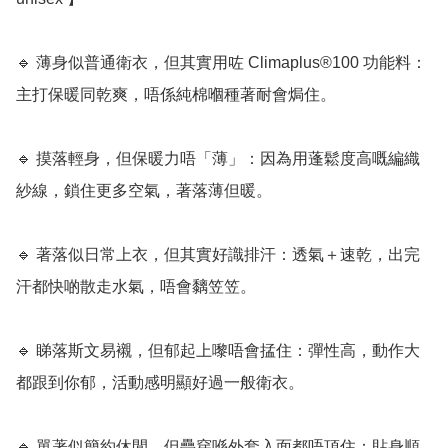
🔹 薄身似普通衛衣，但其實用咗 Climaplus®100 功能料：
主打保暖同乾爽，唔係純棉嗰種著耐會焗住。

🔹 摸落輕身，但保暖力唔「薄」：因為用蓬鬆度高嘅編織
紗線，鎖住更多空氣，著落薄但暖。

🔹 著落似日常上衣，但其實好識排汗：透氣＋速乾，出完
汗都快啲散走水氣，唔會黐笠笠。

🔹 睇落斯文易襯，但郁起上嚟唔會掹住：彈性高，動作大
都跟到你郁，活動感明顯好過一般衛衣。

🔹 單著似簡約休閒，但疊穿喺外套入面都唔頂住：貼身順