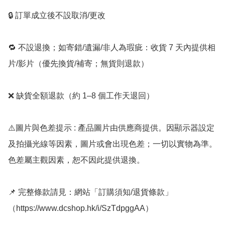
🔒 訂單成立後不設取消/更改

🔁 不設退換；如寄錯/遺漏/非人為瑕疵：收貨 7 天內提供相
片/影片（優先換貨/補寄；無貨則退款）

❌ 缺貨全額退款（約 1–8 個工作天退回）

⚠️圖片與色差提示 : 產品圖片由供應商提供。因顯示器設定
及拍攝光線等因素，圖片或會出現色差；一切以實物為準。
色差屬主觀因素，恕不因此提供退換。

📌 完整條款請見：網站「訂購須知/退貨條款」
（https://www.dcshop.hk/i/SzTdpggAA）
