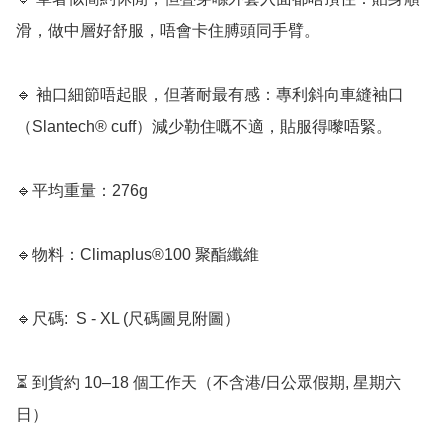
滑，做中層好舒服，唔會卡住膊頭同手臂。

🔹 袖口細節唔起眼，但著耐最有感：專利斜向車縫袖口
（Slantech® cuff）減少勒住嘅不適，貼服得嚟唔緊。

🔹平均重量：276g

🔹物料：Climaplus®100 聚酯纖維

🔹尺碼:  S - XL (尺碼圖見附圖）

⏳ 到貨約 10–18 個工作天（不含港/日公眾假期, 星期六
日）
