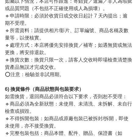
如屬以下情況，本店可作跟進：寄錯貨／遺漏／非人為瑕疵
或品質問題（不包括不正確使用或人為損壞）。
🔹申請時限：必須於收貨日或交收日起計 7 天內提出；逾
期不受理。
🔹所需資料：請提供相片/影片、訂單編號、商品名稱及數
量等，以便核實。
🔹處理方式：本店將優先安排換貨／補寄；如遇無貨或無法
更換，將安排退款。
🔹換貨次數：換貨只限一次，請客人交收時即場檢查清楚換
貨產品無誤才完成交收。
⭕️注意：檢驗並非試用期。
6) 換貨條件（商品狀態與包裝要求）
如需換貨，退回商品必須符合以下要求，否則恕不受理：
🔹商品必須為全新狀態：未使用、未清洗、未拆解、未自行
檢查或損毀。
🔹不得拆開包裝：如商品或原廠包裝已被拆封/拆開，即使
未使用，亦不接受換貨。
🔹完整包裝包括：商品本體、配件、贈品、保證書（如