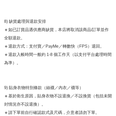
8) 缺貨處理與退款安排

🔹如已訂貨品遇供應商缺貨，本店將取消該商品/訂單並作
全額退款。

🔹退款方式：支付寶／PayMe／轉數快（FPS）退回。

🔹退款入帳時間一般約 1-8 個工作天（以支付平台處理時間
為準）。

9) 貼身衣物特別條款（絲襪／內衣／襪等）

🔹基於衛生原因，貼身衣物不設退換／不設換貨（包括未開
封情況亦不設退換）。

🔹請下單前自行確認款式及尺碼，介意者請勿下單。
