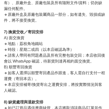
有）、原廠外盒、原廠包裝及所有隨附文件/資料；切勿缺
漏任何配件。
🔹原廠外盒及原廠包裝屬商品一部分，如有遺失、毀損或缺
件，將不接受換貨。
7) 換貨交收／寄回安排
A) 面交換貨
🔹地點：荔枝角地鐵站
🔹時段：星期二或四（以本店確認為準）
🔹請客人帶同有問題產品及所有完整包裝交回；本店收回後
會以 WhatsApp 確認，待新貨到達再相約面交換貨。
B) 順豐寄回換貨
🔹如客人選擇以順豐寄回產品作跟進，客人需自行支付一程
運費（寄回本店）。
🔹本店安排補寄/換貨寄出之運費安排，將按實際情況與客
人確認。
8) 缺貨處理與退款安排
🔹如已訂貨品遇供應商缺貨，本店將取消該商品/訂單並作