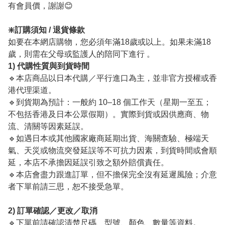
有會員價，謝謝😊
❇️訂購須知 / 退貨條款
如要在本網店購物，您必須年滿18歲或以上。如果未滿18
歲，則需在父母或監護人的陪同下進行 。
1) 代購性質與到貨時間
🔹本店商品以日本代購／平行進口為主，並非官方授權或香
港代理渠道。
🔹到貨期為預計：一般約 10–18 個工作天（星期一至五；
不包括香港及日本公眾假期）。實際到貨或因供應商、物
流、清關等因素延誤。
🔹如遇日本或其他國家廠商延期出貨、海關查驗、極端天
氣、天災或物流突發延誤等不可抗力因素，到貨時間或會順
延，本店不承擔因延誤引致之額外賠償責任。
🔹本店會盡力跟進訂單，但不擔保完全沒有延遲風險；介意
者下單前請三思，恕不接受急單。
2) 訂單確認／更改／取消
🔹下單前請確認清楚尺碼、型號、顏色、數量等資料。