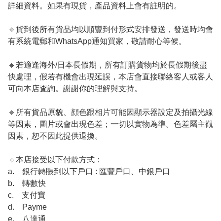
詳細資料。如果有現貨，產品資料上會有註明的。
🔹貨到後所有貨品均以順豐到付形式安排發送，發送時均會
有系統電郵和WhatsApp通知買家，敬請耐心等候。
🔹若適逢海外/日本長假期，所有訂購貨物均於長假期後盡
快處理，假若有機會出現延誤，本店會直接聯絡客人或客人
可向本店査詢。謝謝你的理解與支持。
🔹所有貨品原貌、顔色跟相片可能因顯示器設定及拍攝光線
等因素，圖片或會出現色差；一切以實物為準。色差屬主觀
因素，恕不因此提供退換。
🔹本店接受以下付款方式：
a. 銀行轉賬到以下戶口 : 匯豐戶口、中銀戶口
b. 轉數快
c. 支付寶
d. Payme
e. 八達通