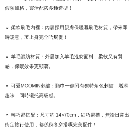
假領風格，靈活配搭多種造型！

🔹 柔軟刷毛內裡：內層採用親膚保暖嘅刷毛材質，帶來即
時暖意，著上身完全唔焗促！

🔹 羊毛混紡材質：外層加入羊毛混紡面料，柔軟又有質
感，保暖效果更顯著。

🔹 可愛MOOMIN刺繡：頸巾一側附有獨特角色刺繡，增添
趣味，同時襯托高級感。

🔹 輕巧易搭配：尺寸約 14×70cm，細巧易攜，無論日常出
街定旅行使用，都係秋冬穿搭嘅完美配件！
