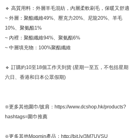
🔹 高質用料：外層羊毛混紡，內層柔軟刷毛，保暖又舒適

~ 外層：聚酯纖維49%、壓克力20%、尼龍20%、羊毛
10%、聚氨酯1%

~ 內裡：聚酯纖維94%、聚氨酯6%

~ 中層填充物：100%聚酯纖維

🔹 訂購約10至18個工作天到貨 (星期一至五，不包括星期
六日、香港和日本公眾假期) ﻿

❇️更多其他圍巾/披肩：https://www.dcshop.hk/products?
hashtags=圍巾推薦 

❇️更多其他Moomin產品：http://bit.ly/3M7UVSU
