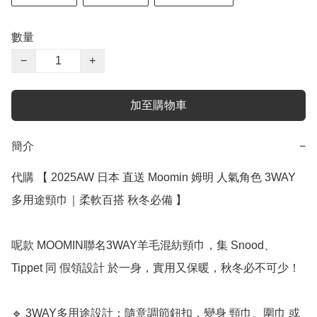
數量
−
+
加至購物車
簡介
−
代購 【 2025AW 日本 直送 Moomin 姆明 人氣角色 3WAY 
多用途頸巾｜柔軟百搭 秋冬必備 】

呢款 MOOMIN聯名3WAY羊毛混紡頸巾，集 Snood、
Tippet 同 假領設計 於一身，實用又保暖，秋冬必不可少！

🔹 3WAY多用途設計：隨意調節鈕扣，變身 頸巾、圍巾 或 