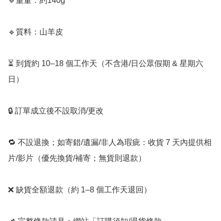
🔹重量：約140g

🔹質料：山羊皮

⏳ 到貨約 10–18 個工作天（不含港/日公眾假期 & 星期六
日）

🔒 訂單成立後不設取消/更改

🔁 不設退換；如寄錯/遺漏/非人為瑕疵：收貨 7 天內提供相
片/影片（優先換貨/補寄；無貨則退款）

❌ 缺貨全額退款（約 1–8 個工作天退回）
