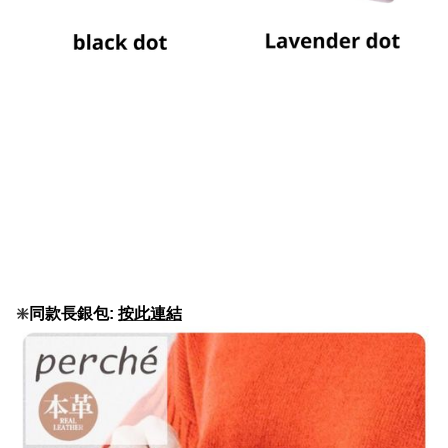
❇️
同款長銀包:
按此連結