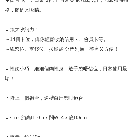
🔹復古設計：口金位配上 可愛亞克力珠設計，加添獨特風
格，簡約又吸睛。

🔹強大收納力：

～14個卡位，俾你輕鬆收納信用卡、會員卡等。

～紙幣位、零錢位、拉鏈袋 分門別類，整齊又方便！

🔹輕便小巧：細細個夠輕身，放手袋唔佔位，日常使用最
啱！

🔹附上一個禮盒，送禮自用都咁適合

🔹size: 約高H10.5 x 闊W14 x 底D3cm
