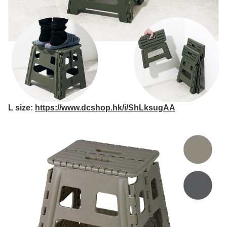
L size:
https://www.dcshop.hk/i/ShLksugAA