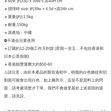
🔹size: 約33D x 39W x 高40H cm

🔹摺埋時 size: 約39w × 4.5d ×高54h cm

🔹重量(約):1.5kg

🔹耐重:150kg

🔹原產地：中國

⛔️不適合兒童使用

🔹訂購約12-20個工作天到貨 (星期一至五，不包括香港和
日本公眾假期) ﻿

🔹香港順豐運費大約$50-60

⚠️請注意，由於本產品的製造過程中，樹脂的白色條紋和切
割面可能會出現白色，如上圖所示，這並不是質料上的問
題，請考慮清楚才下單。我們不會接受基於上述原因的退
貨，請見諒。
