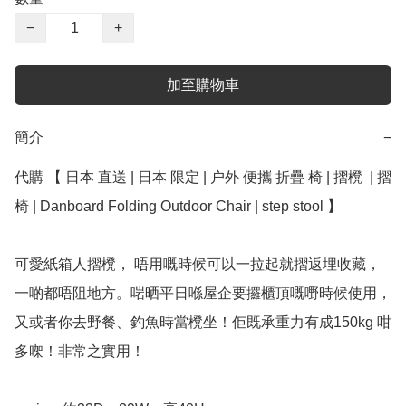
−
+
加至購物車
簡介
−
代購 【 日本 直送 | 日本 限定 | 户外 便攜 折疊 椅 | 摺櫈  | 摺
椅 | Danboard Folding Outdoor Chair | step stool 】

可愛紙箱人摺櫈， 唔用嘅時候可以一拉起就摺返埋收藏，
一啲都唔阻地方。啱晒平日喺屋企要攞櫃頂嘅嘢時候使用，
又或者你去野餐、釣魚時當櫈坐！佢既承重力有成150kg 咁
多㗎！非常之實用！
