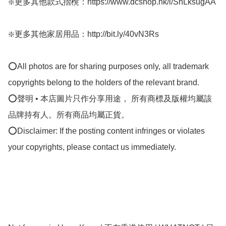
❇️更多其他款式摺櫈：https://www.dcshop.hk/i/ShLksugAA

❇️更多其他家居用品：http://bit.ly/40vN3Rs

⭕All photos are for sharing purposes only, all trademark 
copyrights belong to the holders of the relevant brand.

⭕聲明 • 本店圖片只作分享用途， 所有商標及版權均屬該
品牌持有人。所有商品均屬正貨。

⭕Disclaimer: If the posting content infringes or violates 
your copyrights, please contact us immediately.
