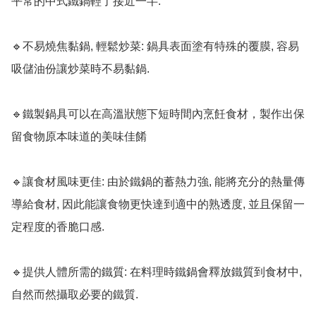
平常的中式鐵鍋輕了接近一半.

🔹不易燒焦黏鍋, 輕鬆炒菜: 鍋具表面塗有特殊的覆膜, 容易
吸儲油份讓炒菜時不易黏鍋.

🔹鐵製鍋具可以在高溫狀態下短時間內烹飪食材，製作出保
留食物原本味道的美味佳餚

🔹讓食材風味更佳: 由於鐵鍋的蓄熱力強, 能將充分的熱量傳
導給食材, 因此能讓食物更快達到適中的熟透度, 並且保留一
定程度的香脆口感. 

🔹提供人體所需的鐵質: 在料理時鐵鍋會釋放鐵質到食材中, 
自然而然攝取必要的鐵質.
