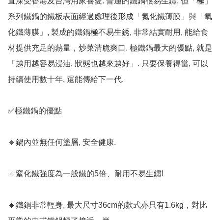
直深受香港及台灣用家喜愛. 普通的鐵鍋很易生鏽, 但「極」
系列鐵鍋的鐵板表面經過處理後形成「氮化鐵薄膜」與「氧
化鐵薄膜」, 製成的鐵鍋極不易生銹, 非常結實耐用, 能給食
材提供充足的熱量，炒菜清脆爽口. 極鐵鍋最大的優點, 就是
「越用越容易浸油, 狀態也越來越好」. 只要保養得當, 可以
持續使用數十年, 還能傳給下一代. 

✅極鐵鍋的優點

🔹鍋內並無任何塗層, 安全健康.

🔹窒化鐵強度為一般鐵的5倍、耐用不易生鏽!

🔹鐵鍋非常輕身, 最大尺寸36cm的款式亦只有1.6kg，對比