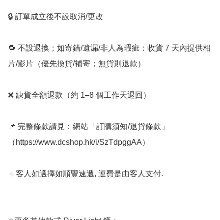
🔒 訂單成立後不設取消/更改

🔁 不設退換；如寄錯/遺漏/非人為瑕疵：收貨 7 天內提供相
片/影片（優先換貨/補寄；無貨則退款）

❌ 缺貨全額退款（約 1–8 個工作天退回）

📌 完整條款請見：網站「訂購須知/退貨條款」
（https://www.dcshop.hk/i/SzTdpggAA）

🔹客人如選擇如順豐速遞, 運費是由客人支付.  
