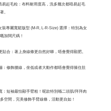
 耐穿唔易起毛粒：布料耐用度高，洗多幾次都唔易起毛
著。

有女裝專屬寬鬆版型 (M-R, L-R-Size) 選擇：特別為女
嘅加闊尺碼！

裁更貼合：著上身線條更自然好睇，唔會覺得顯肥。

緊繃：修飾腰線，坐低或者大動作都唔會覺得箍住肚
加寬：短袖最怕顯手臂粗！呢款特別喺二頭肌/拜拜肉
多空間，完美修飾手臂線條，活動更自如！
