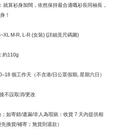
例：就算衫身加闊，依然保持最合適嘅衫長同袖長，
身！

S~XL M-R, L-R (女裝) (詳細見尺碼圖) 

約110g

10–18 個工作天（不含港/日公眾假期, 星期六日）

立後不設取消/更改

換；如寄錯/遺漏/非人為瑕疵：收貨 7 天內提供相
優先換貨/補寄；無貨則退款）
