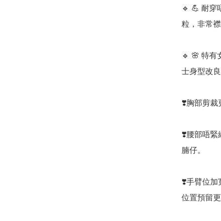
🔹 💪
粒，非常襟
🔹 🌸 特
士身型改良
❣️胸部剪
❣️腰部唔
腩仔。

❣️手臂位
位置預留更