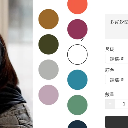
多買多慳
尺碼
顏色
數量
−