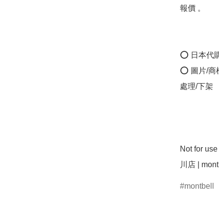
報價 。

⭕ 日本代
⭕ 圖片/
處理/下架

Not for u
montbell