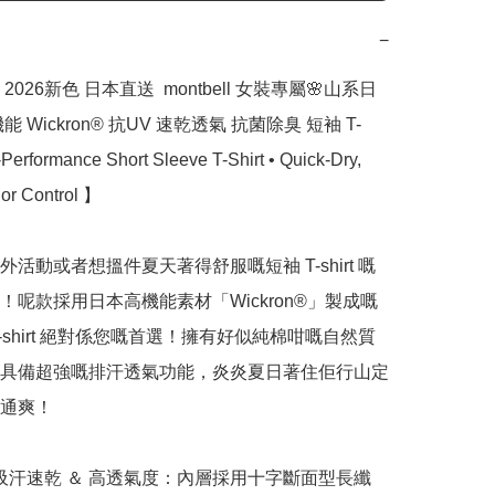
−
026新色 日本直送  montbell 女裝專屬🌸山系日
 Wickron® 抗UV 速乾透氣 抗菌除臭 短袖 T-
h-Performance Short Sleeve T-Shirt • Quick-Dry, 
or Control 】

活動或者想搵件夏天著得舒服嘅短袖 T-shirt 嘅
！呢款採用日本高機能素材「Wickron®」製成嘅
-shirt 絕對係您嘅首選！擁有好似純棉咁嘅自然質
具備超強嘅排汗透氣功能，炎炎夏日著住佢行山定
通爽！

 極速吸汗速乾 ＆ 高透氣度：內層採用十字斷面型長纖