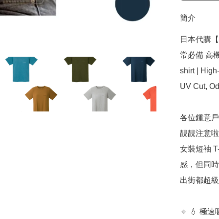
簡介
日本代購【 2
常必備 高機能
shirt | Hig
UV Cut, Od
各位鍾意戶外
靚靚注意啦
女裝短袖 T
感，但同時
出街都超級
🔹 💧