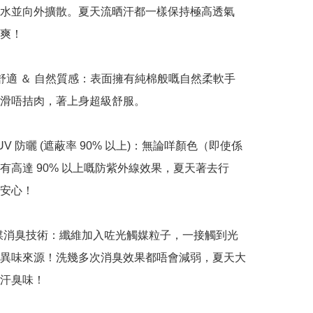
水並向外擴散。夏天流晒汗都一樣保持極高透氣
爽！

 親膚舒適 ＆ 自然質感：表面擁有純棉般嘅自然柔軟手
滑唔拮肉，著上身超級舒服。

超強 UV 防曬 (遮蔽率 90% 以上)：無論咩顏色（即使係
有高達 90% 以上嘅防紫外線效果，夏天著去行
安心！

光觸媒消臭技術：纖維加入咗光觸媒粒子，一接觸到光
異味來源！洗幾多次消臭效果都唔會減弱，夏天大
汗臭味！
