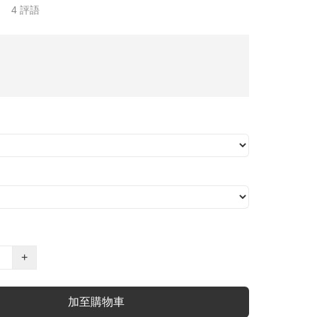
4 評語
+
加至購物車