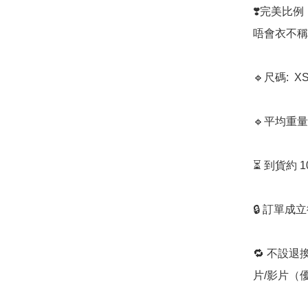
❣️完美比
唔會衣不稱
🔹尺碼:  X
🔹平均重量: 
⏳ 到貨約 
🔒 訂單成
🔁 不設退
片/影片（