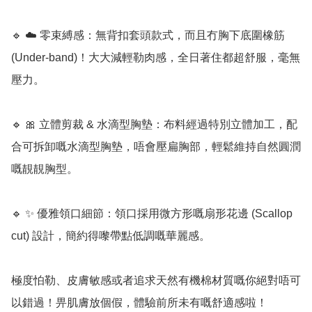
🔹 ☁️ 零束縛感：無背扣套頭款式，而且冇胸下底圍橡筋 
(Under-band)！大大減輕勒肉感，全日著住都超舒服，毫無
壓力。

🔹 🎀 立體剪裁 & 水滴型胸墊：布料經過特別立體加工，配
合可拆卸嘅水滴型胸墊，唔會壓扁胸部，輕鬆維持自然圓潤
嘅靚靚胸型。

🔹 ✨ 優雅領口細節：領口採用微方形嘅扇形花邊 (Scallop 
cut) 設計，簡約得嚟帶點低調嘅華麗感。

極度怕勒、皮膚敏感或者追求天然有機棉材質嘅你絕對唔可
以錯過！畀肌膚放個假，體驗前所未有嘅舒適感啦！
