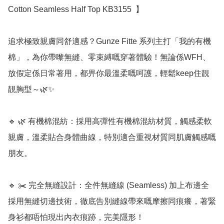
Cotton Seamless Half Top KB3155  】

追求極致親膚同舒適感？Gunze Fitte 系列主打「我的有機
棉」，為你帶嚟無縫、零束縛嘅穿著體驗！無論係WFH、
放假定係日常著用，都畀你最溫柔嘅呵護，輕鬆keep住靚
靚胸型～🌿✨

🔹 🌿 有機棉混紡：採用高彈性有機棉混紡材質，觸感柔軟
親膚，溫柔貼合身體曲線，特別適合重視材質同肌膚觸感嘅
朋友。

🔹 ✂️ 完全無縫設計：全件無縫線 (Seamless) 加上布邊全
採用無縫切邊技術，徹底告別縫線帶來嘅摩擦同痕癢，著緊
身衫都唔怕現出內衣痕跡，完美隱形！
