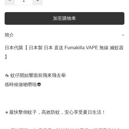
−
+
加至購物車
簡介
−
日本代購【 日本製 日本 直送 Fumakilla VAPE 無線 滅蚊器 
】

🦟 蚊仔開始響面前飛來飛去🤪

係時候做啲嘢啦👽

🔹最快擊倒蚊子，高效防蚊，安心享受夏日生活！  
