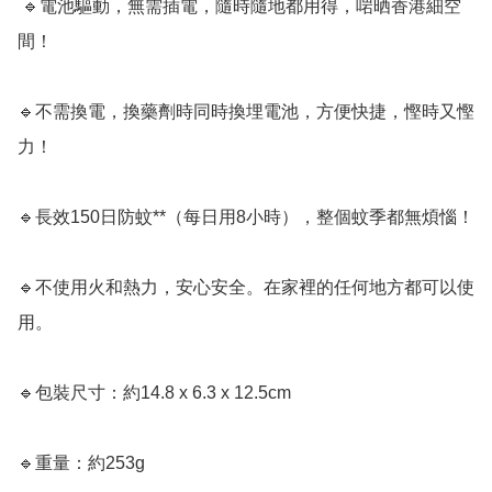
 🔹電池驅動，無需插電，隨時隨地都用得，啱晒香港細空
間！  

🔹不需換電，換藥劑時同時換埋電池，方便快捷，慳時又慳
力！  

🔹長效150日防蚊**（每日用8小時），整個蚊季都無煩惱！  

🔹不使用火和熱力，安心安全。在家裡的任何地方都可以使
用。

🔹包裝尺寸：約14.8 x 6.3 x 12.5cm

🔹重量：約253g
