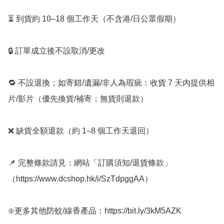
⏳ 到貨約 10–18 個工作天（不含港/日公眾假期）

🔒 訂單成立後不設取消/更改

🔁 不設退換；如寄錯/遺漏/非人為瑕疵：收貨 7 天內提供相
片/影片（優先換貨/補寄；無貨則退款）

❌ 缺貨全額退款（約 1–8 個工作天退回）

📌 完整條款請見：網站「訂購須知/退貨條款」
（https://www.dcshop.hk/i/SzTdpggAA）

❇️更多其他防蚊/線香產品：https://bit.ly/3kM5AZK
