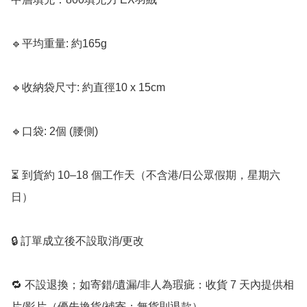
🔹平均重量: 約165g 

🔹收納袋尺寸: 約直徑10 x 15cm 

🔹口袋: 2個 (腰側)

⏳ 到貨約 10–18 個工作天（不含港/日公眾假期，星期六
日）

🔒 訂單成立後不設取消/更改

🔁 不設退換；如寄錯/遺漏/非人為瑕疵：收貨 7 天內提供相
片/影片（優先換貨/補寄；無貨則退款）
