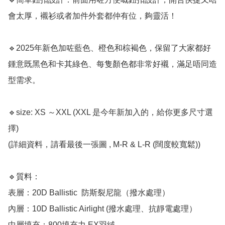
會太厚，襯衫或者加件外套都仲有位，夠靈活！

🔹2025年新色加咗藍色、橙色和棕褐色，保留了大家都好
鍾意既黑色和卡其綠色、每隻顏色都非常好襯，滿足唔同造
型需求。

🔹size: XS ～XXL (XXL 是今年新加入的，給你更多尺寸選
擇)

(詳細資料，請看最後一張圖 , M-R & L-R (闊度較寬鬆))

🔹質料： 

表層：20D Ballistic  防斯裂尼龍（撥水處理）

內層：10D Ballistic Airlight (撥水處理、抗靜電處理）

中層填充：800填充力 EX羽絨
