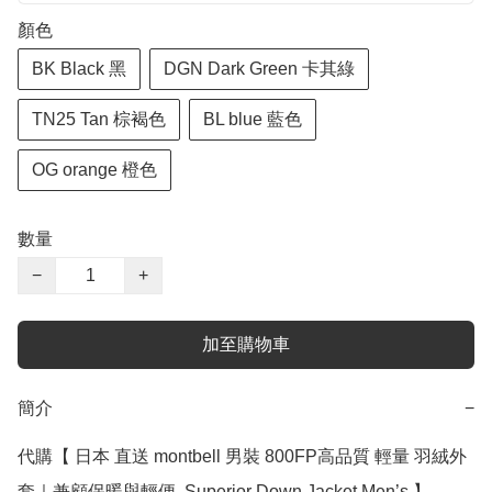
顏色
BK Black 黑
DGN Dark Green 卡其綠
TN25 Tan 棕褐色
BL blue 藍色
OG orange 橙色
數量
−
+
加至購物車
簡介
−
代購【 日本 直送 montbell 男裝 800FP高品質 輕量 羽絨外
套｜兼顧保暖與輕便  Superior Down Jacket Men’s 】 
