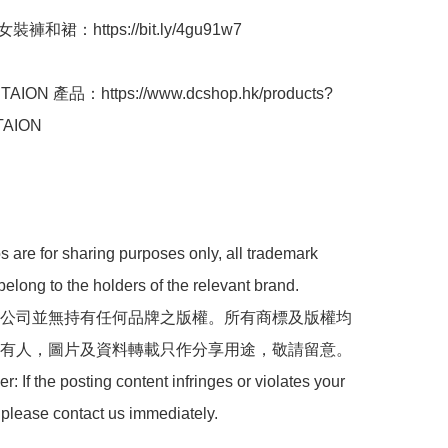
褲和裙：https://bit.ly/4gu91w7

ION 產品：https://www.dcshop.hk/products?
TAION

 are for sharing purposes only, all trademark 
belong to the holders of the relevant brand.

 本公司並無持有任何品牌之版權。所有商標及版權均
有人，圖片及資料轉載只作分享用途，敬請留意。

: If the posting content infringes or violates your 
 please contact us immediately.
