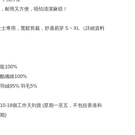
，耐用又方便，唔怕清潔麻煩！

女士專用，寬鬆剪裁，舒適易穿 S ~ XL （詳細資料
100% 

纖維100%

絨95% 羽毛5%

約10-18個工作天到貨 (星期一至五，不包括香港和
﻿ 
