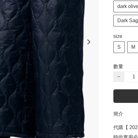
dark ol
Dark S
size
S
M
數量
−
簡介
代購【 20
時尚實用必備！Mil