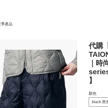
春夏季產品
代購【
TAI
｜時尚
serie
】
顏色
black 黑