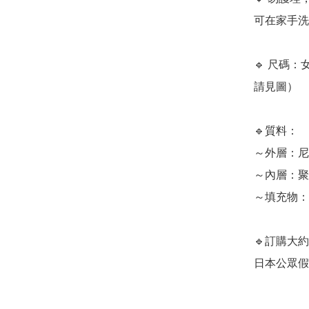
可在家手洗
🔹 尺碼：
請見圖）

🔹質料：

～外層：尼龍
～內層：聚酯
～填充物：羽
🔹訂購大
日本公眾假期) 