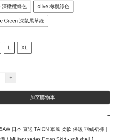
ive 深橄欖綠色
olive 橄欖綠色
age Green 深鼠尾草綠
L
XL
+
加至購物車
−
25AW 日本 直送 TAION 軍風 柔軟 保暖 羽絨裙褲｜
itary series Down Skirt - soft shell 】
