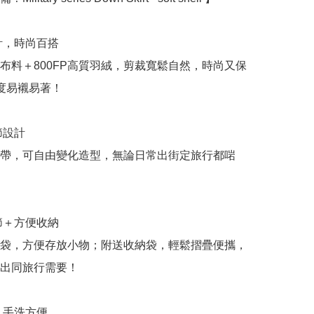
計，時尚百搭

布料＋800FP高質羽絨，剪裁寬鬆自然，時尚又保
度易襯易著！

節設計

帶，可自由變化造型，無論日常出街定旅行都啱
節＋方便收納

袋，方便存放小物；附送收納袋，輕鬆摺疊便攜，
出同旅行需要！

，手洗方便
