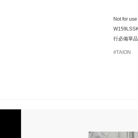
Not for u
W159LSS
行必備單品 
TAION