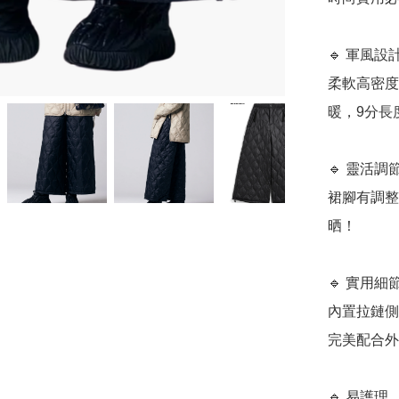
🔹 軍風設
柔軟高密度
暖，9分長
🔹 靈活調
裙腳有調整
晒！

🔹 實用細
內置拉鏈側
完美配合外
🔹 易護理