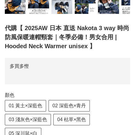
代購【 2025AW 日本 直送 Nakota 3 way 時尚
防風保暖連帽頸套｜冬季必備！男女合用 |
Hooded Neck Warmer unisex 】
多買多慳
顏色
01 黃土×深藍色
02 深藍色×青丹
03 淺灰色×深藍色
04 枯草×黑色
05 深川鼠×白