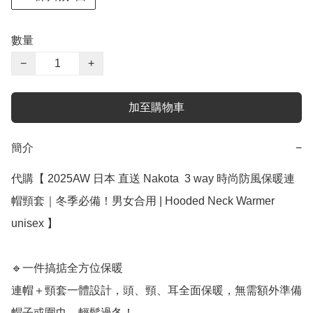
數量
−
+
加至購物車
簡介
−
代購【 2025AW 日本 直送 Nakota  3 way 時尚防風保暖連
帽頸套｜冬季必備！男女合用 | Hooded Neck Warmer  
unisex 】

🔹一件搞掂全方位保暖

連帽＋頸套一體設計，頭、頸、耳全面保暖，無需額外準備
帽子或圍巾，輕鬆過冬！  
