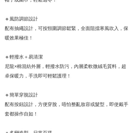
🔹風防調節設計

配有抽繩設計，可按頸圍調節鬆緊，全面阻擋寒風吹入，保
暖效果極佳！  

🔹輕撥水＋易清潔

尼龍×棉混紡外層，輕撥水防污，內層柔軟微絨毛質料，超
卓保暖力，手洗即可輕鬆護理！  

🔹簡單穿脫設計

配有按鈕設計，方便穿脫，唔怕整亂妝容或髮型，即使戴手
套都操作自如！  

🔹多變造型，日常百搭
