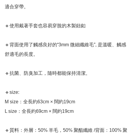
適合穿帶。

🔹使用戴著手套也容易穿脫的木製鈕釦

🔹背面使用了觸感良好的“3mm 微細纖維毛”, 是溫暖、觸感
舒適毛的長度。

🔹抗菌、防臭加工，隨時都能保持清潔。

🔹size:

M size：全長約63cm × 闊約19cm

L size：全長約69cm × 闊約19cm

🔹質料：外層：50% 羊毛，50% 聚酯纖維 /背面：100% 聚