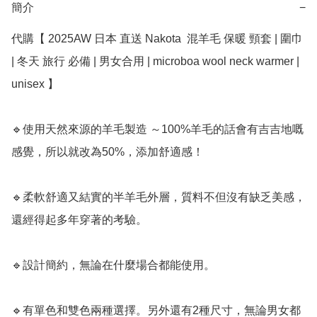
簡介
−
代購【 2025AW 日本 直送 Nakota  混羊毛 保暖 頸套 | 圍巾 
| 冬天 旅行 必備 | 男女合用 | microboa wool neck warmer | 
unisex 】

🔹使用天然來源的羊毛製造 ～100%羊毛的話會有吉吉地嘅
感覺，所以就改為50%，添加舒適感！

🔹柔軟舒適又結實的半羊毛外層，質料不但沒有缺乏美感，
還經得起多年穿著的考驗。

🔹設計簡約，無論在什麼場合都能使用。

🔹有單色和雙色兩種選擇。另外還有2種尺寸，無論男女都